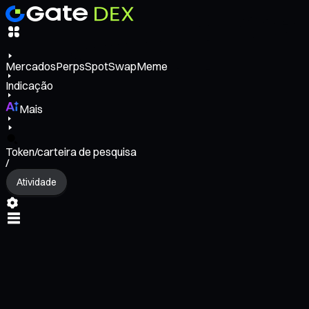
Mercados
Perps
Spot
Swap
Meme
Indicação
Mais
Token/carteira de pesquisa
/
Atividade