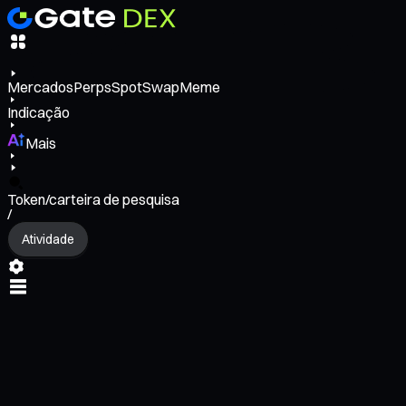
Mercados
Perps
Spot
Swap
Meme
Indicação
Mais
Token/carteira de pesquisa
/
Atividade