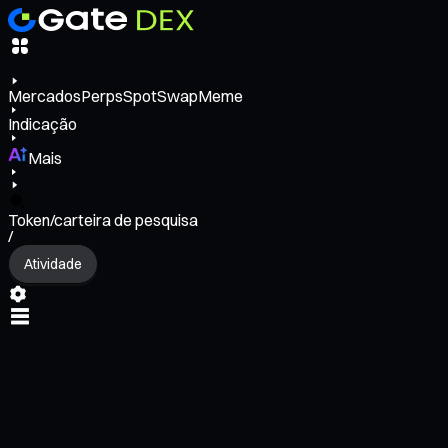
Mercados
Perps
Spot
Swap
Meme
Indicação
Mais
Token/carteira de pesquisa
/
Atividade