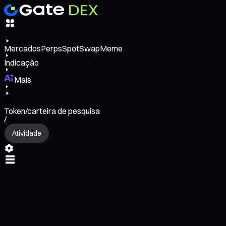
Mercados
Perps
Spot
Swap
Meme
Indicação
Mais
Token/carteira de pesquisa
/
Atividade