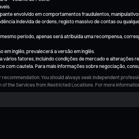
veis.
icipante envolvido em comportamentos fraudulentos, manipulativos
ncia indevida de ordens, registo massivo de contas ou qualquer 
 o mesmo período, apenas será atribuída uma recompensa, corres
o em inglês, prevalecerá a versão em inglês.
a vários fatores, incluindo condições de mercado e alterações re
oce com cautela. Para mais informações sobre negociação, consu
n, or recommendation. You should always seek independent profess
tion of the Services from Restricted Locations. For more informati