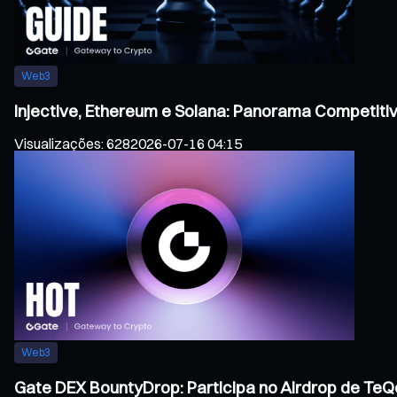
Web3
Injective, Ethereum e Solana: Panorama Competiti
Visualizações
:
628
2026-07-16 04:15
Web3
Gate DEX BountyDrop: Participa no Airdrop de TeQo