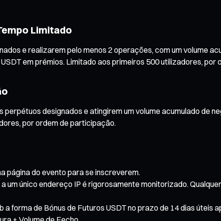
Tempo Limitado
gnados e realizarem pelo menos 2 operações, com um volume ac
USDT em prémios. Limitado aos primeiros 500 utilizadores, por 
ão
tos perpétuos designados e atingirem um volume acumulado de n
adores, por ordem de participação.
na página do evento para se inscreverem.
s a um único endereço IP é rigorosamente monitorizado. Qualque
 a forma de Bónus de Futuros USDT no prazo de 14 dias úteis ap
ura + Volume de Fecho.