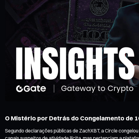
O Mistério por Detrás do Congelamento de 1
Segundo declarações públicas de ZachXBT, a Circle congelou 
canais suspeitos de atividade ilícita, mas pertenciam a plat