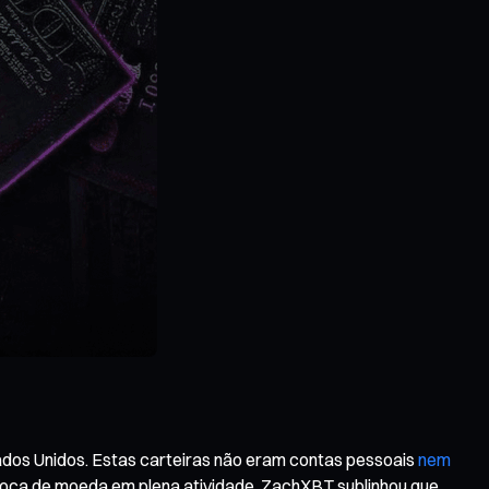
ados Unidos. Estas carteiras não eram contas pessoais
nem
 troca de moeda em plena atividade. ZachXBT sublinhou que