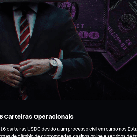
6 Carteiras Operacionais
16 carteiras USDC devido a um processo civil em curso nos Est
aformas de câmbio de criptomoedas, casinos online e serviços de