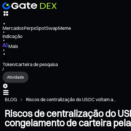
Mercados
Perps
Spot
Swap
Meme
Indicação
Mais
Token/carteira de pesquisa
/
Atividade
BLOG
Riscos de centralização do USDC voltam a...
Riscos de centralização do US
congelamento de carteira pela