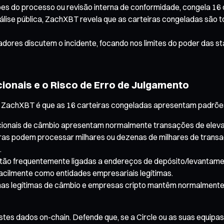
uções do processo ou revisão interna de conformidade, congela 16
nálise pública, ZachXBT revela que as carteiras congeladas são
vadores discutem o incidente, focando nos limites do poder das s
ionais e o Risco de Erro de Julgamento
de ZachXBT é que as 16 carteiras congeladas apresentam padrões
cionais de câmbio apresentam normalmente transações de elevad
ras podem processar milhares ou dezenas de milhares de transa
.
stão frequentemente ligadas a endereços de depósito/levantame
acilmente como entidades empresariais legítimas.
mas legítimas de câmbio e empresas cripto mantêm normalmente 
tes dados on-chain. Defende que, se a Circle ou as suas equipa