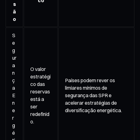
co
s
ã
o
S
e
g
ur
a
O valor
n
estratégi
ç
Países podem rever os
co das
a
limiares mínimos de
reservas
E
segurança das SPR e
está a
n
acelerar estratégias de
ser
e
diversificação energética.
redefinid
r
o.
g
é