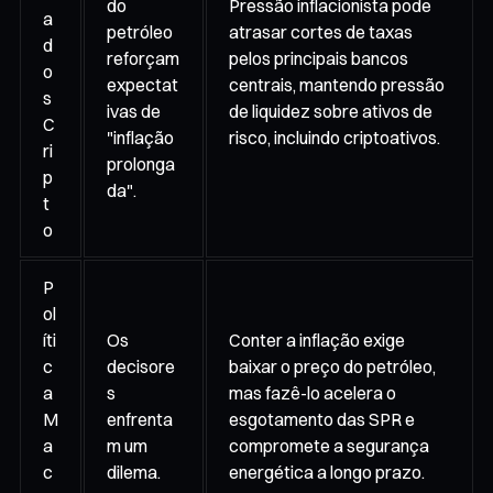
do
Pressão inflacionista pode
a
petróleo
atrasar cortes de taxas
d
reforçam
pelos principais bancos
o
expectat
centrais, mantendo pressão
s
ivas de
de liquidez sobre ativos de
C
"inflação
risco, incluindo criptoativos.
ri
prolonga
p
da".
t
o
P
ol
íti
Os
Conter a inflação exige
c
decisore
baixar o preço do petróleo,
a
s
mas fazê-lo acelera o
M
enfrenta
esgotamento das SPR e
a
m um
compromete a segurança
c
dilema.
energética a longo prazo.