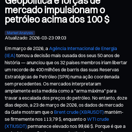
Geopolítica e forças de
mercado impulsionam o
petróleo acima dos 100 $
Market Analysis
Atualizado
:
2026-03-23 09:03
Em março de 2026, a
Agência Internacional de Energia
(IEA)
tomou a decisão mais ousada dos seus 50 anos de
história — anunciou que os 32 países membros iriam libertar
um recorde de 400 milhões de barris das suas Reservas
Estratégicas de Petróleo (SPR) numa ação coordenada
sem precedentes. Os mercados interpretaram
amplamente esta medida como a "arma máxima" para
travar a escalada dos preços do petróleo. No entanto, doze
dias depois, a 23 de março de 2026, os dados de mercado
da Gate mostram que o
Brent crude (XBRUSDT)
mantém-
se firmemente nos 113,79 $, enquanto o
WTI crude
(XTIUSDT)
permanece elevado nos 99,66 $. Porque é que a