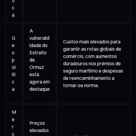
ti
c
a
A
G
vulnerabil
Custos mais elevados para
e
idade do
garantir as rotas globais de
o
Estreito
comércio, com aumentos
p
de
duradouros nos prémios de
ol
Ormuz
seguro marítimo e despesas
íti
está
de reencaminhamento a
c
agora em
tornar-se norma.
a
destaque
.
M
e
Preços
r
elevados
c