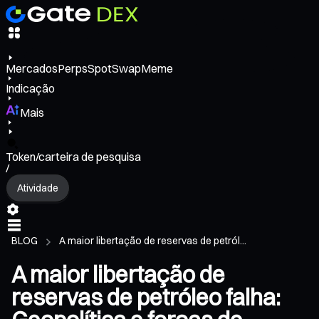
Mercados
Perps
Spot
Swap
Meme
Indicação
Mais
Token/carteira de pesquisa
/
Atividade
BLOG
A maior libertação de reservas de petról...
A maior libertação de
reservas de petróleo falha: