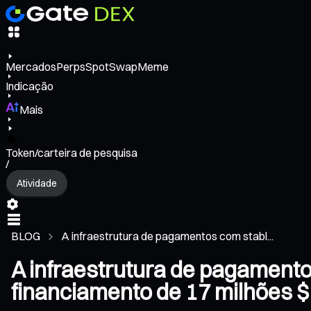
Mercados
Perps
Spot
Swap
Meme
Indicação
Mais
Token/carteira de pesquisa
/
Atividade
BLOG
A infraestrutura de pagamentos com stabl...
A infraestrutura de pagamento
financiamento de 17 milhões 