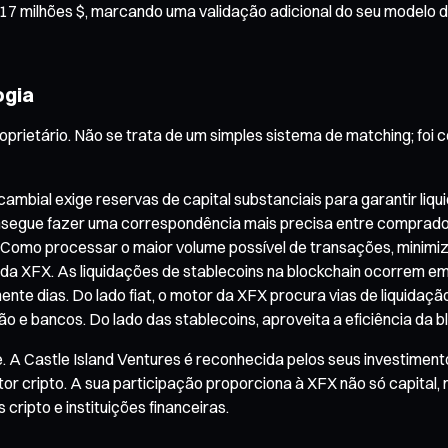
17 milhões $, marcando uma validação adicional do seu modelo d
ogia
prietário. Não se trata de um simples sistema de matching; foi 
cambial exige reservas de capital substanciais para garantir l
consegue fazer uma correspondência mais precisa entre comprador
 "Como processar o maior volume possível de transações, minimiz
co da XFX. As liquidações de stablecoins na blockchain ocorrem e
e dias. Do lado fiat, o motor da XFX procura vias de liquidaç
ão e bancos. Do lado das stablecoins, aproveita a eficiência da 
 A Castle Island Ventures é reconhecida pelos seus investimen
tor cripto. A sua participação proporciona à XFX não só capital, 
ripto e instituições financeiras.