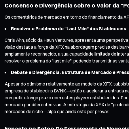
Consenso e Divergência sobre o Valor da "P
Os comentários de mercado em torno do financiamento da XFX
Resolver o Problema do "Last Mile" das Stablecoins
Chris Ahn, sócio da Haun Ventures, apresenta uma perspetiva
visão destaca a força da XFX na abordagem precisa das barre
amplamente reconhecido, a sua capacidade limitada de interagi
resolver o problema do "last mile", podendo transmitir as van
Debate e Divergência: Estrutura de Mercado e Pres
Apesar do otimismo relativamente ao modelo da XFX, subsiste
empresa de stablecoins BVNK—estão a acelerar a entrada nes
competir a longo prazo com estes players estabelecidos. Por 
mercado por diferentes vias. A estratégia da XFX de "profund
mercados de nicho—algo que ainda está por provar.
Impacto no Setor: De Ferramenta de Negocia