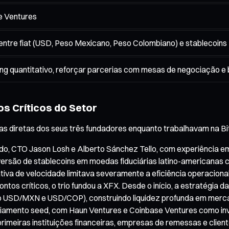
e Ventures
 entre fiat (USD, Peso Mexicano, Peso Colombiano) e stablecoins
ing quantitativo, reforçar parcerias com mesas de negociação e
s Críticos do Setor
as diretas dos seus três fundadores enquanto trabalhavam na Bit
o, CTO Jason Losh e Alberto Sánchez Tello, com experiência em
versão de stablecoins em moedas fiduciárias latino-americanas
tiva de velocidade limitava severamente a eficiência operacional 
s críticos, o trio fundou a XFX. Desde o início, a estratégia d
mo USD/MXN e USD/COP), construindo liquidez profunda em merca
ciamento seed, com Haun Ventures e Coinbase Ventures como inve
primeiras instituições financeiras, empresas de remessas e clien