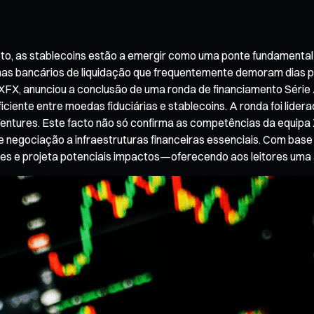
ipto, as stablecoins estão a emergir como uma ponte fundamenta
as bancários de liquidação que frequentemente demoram dias p
XFX, anunciou a conclusão de uma ronda de financiamento Série A 
iciente entre moedas fiduciárias e stablecoins. A ronda foi lide
ntures. Este facto não só confirma as competências da equipa
 negociação a infraestruturas financeiras essenciais. Com base e
tes e projeta potenciais impactos—oferecendo aos leitores uma a