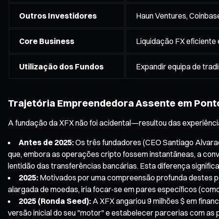
Outros Investidores
Haun Ventures, Coinbas
Core Business
Liquidação FX eficiente
Utilização dos Fundos
Expandir equipa de trad
Trajetória Empreendedora Assente em Ponto
A fundação da XFX não foi acidental—resultou das experiênci
Antes de 2025:
Os três fundadores (CEO Santiago Alvarad
que, embora as operações cripto fossem instantâneas, a con
lentidão das transferências bancárias. Esta diferença significa
2025:
Motivados por uma compreensão profunda destes ponto
alargada de moedas, iria focar-se em pares específicos (co
2025 (Ronda Seed):
A XFX angariou 9 milhões $ em finan
versão inicial do seu "motor" e estabelecer parcerias com as 