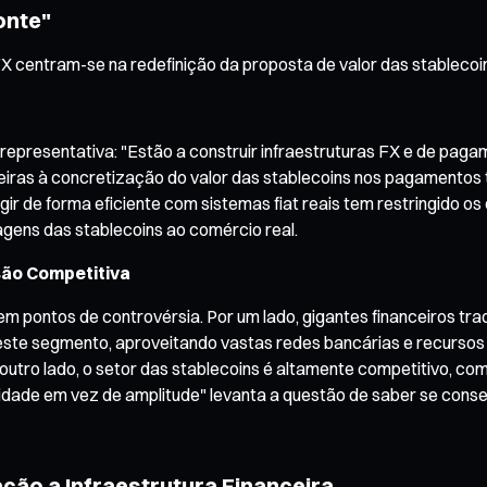
onte"
 centram-se na redefinição da proposta de valor das stablecoi
 representativa: "Estão a construir infraestruturas FX e de pa
iras à concretização do valor das stablecoins nos pagamentos tr
r de forma eficiente com sistemas fiat reais tem restringido os
tagens das stablecoins ao comércio real.
são Competitiva
m pontos de controvérsia. Por um lado, gigantes financeiros t
te segmento, aproveitando vastas redes bancárias e recursos d
outro lado, o setor das stablecoins é altamente competitivo, c
idade em vez de amplitude" levanta a questão de saber se conse
ção a Infraestrutura Financeira