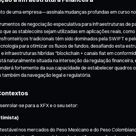
ento de uma empresa—assinala mudanças profundas em curso no 
strumentos de negociação especulativa para infraestruturas de 
que as stablecoins sejam utilizadas em aplicações reais, como 
fronteiriços tradicionais têm sido dominados pela SWIFT e pe
cnologia para otimizar os fluxos de fundos, desafiando esta estr
s e infraestruturas híbridas "blockchain + canais fiat em conformi
stá naturalmente situada na interseção da regulação financeir
penderá fortemente da sua capacidade de estabelecer quadros op
as também da navegação legal e regulatória.
 Contextos
enrolar-se para a XFX e o seu setor:
timista)
ontestável nos mercados do Peso Mexicano e do Peso Colombiano,