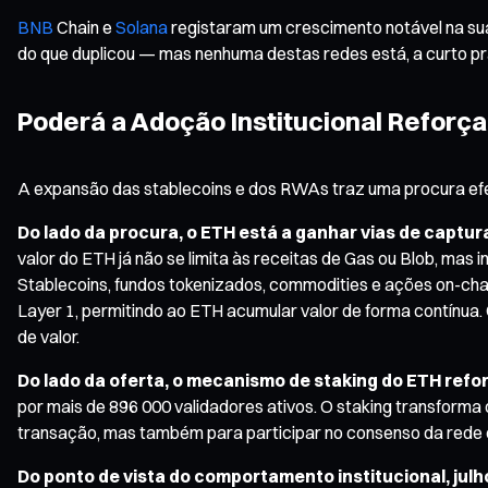
BNB
Chain e
Solana
registaram um crescimento notável na s
do que duplicou — mas nenhuma destas redes está, a curto pra
Poderá a Adoção Institucional Reforça
A expansão das stablecoins e dos RWAs traz uma procura efe
Do lado da procura, o ETH está a ganhar vias de captura
valor do ETH já não se limita às receitas de Gas ou Blob, mas
Stablecoins, fundos tokenizados, commodities e ações on-chai
Layer 1, permitindo ao ETH acumular valor de forma contínua. 
de valor.
Do lado da oferta, o mecanismo de staking do ETH refo
por mais de 896 000 validadores ativos. O staking transforma
transação, mas também para participar no consenso da rede
Do ponto de vista do comportamento institucional, julho