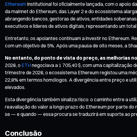
Ethereum
Institutional foi oficialmente lançada, com o apoio
da mainnet do Ethereum, das Layer 2 e do ecossistema alargado
abrangendo bancos, gestoras de ativos, entidades soberanas, 
executivos e líderes de ativos digitais, representando um total
Entretanto, os apoiantes continuam a investir no Ethereum. Re
com um objetivo de 5%. Após uma pausa de oito meses, a Sha
No entanto, do ponto de vista do preço, as melhorias 
2026, o
ETH
negociava a 1 705,40 $, com uma capitalização d
trimestre de 2026, o ecossistema Ethereum registou uma médi
22,8% em termos homólogos. A divergência entre preço e utili
elevados.
Esta divergência também sinaliza risco: o caminho entre a uti
reavaliação do valor a longo prazo do Ethereum por parte do
se — e quando — essa procura se traduzirá em suporte ao pre
Conclusão