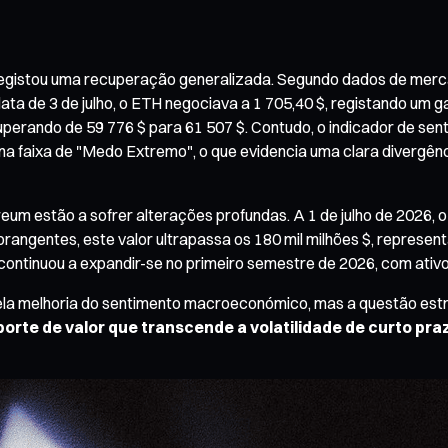
o registou uma recuperação generalizada. Segundo dados de mer
data de 3 de julho, o ETH negociava a 1 705,40 $, registando um 
perando de 59 776 $ para 61 507 $. Contudo, o indicador de s
a faixa de "Medo Extremo", o que evidencia uma clara divergên
um estão a sofrer alterações profundas. A 1 de julho de 2026, o
rangentes, este valor ultrapassa os 180 mil milhões $, represen
ontinuou a expandir-se no primeiro semestre de 2026, com ativos
pela melhoria do sentimento macroeconómico, mas a questão est
orte de valor que transcende a volatilidade de curto pra