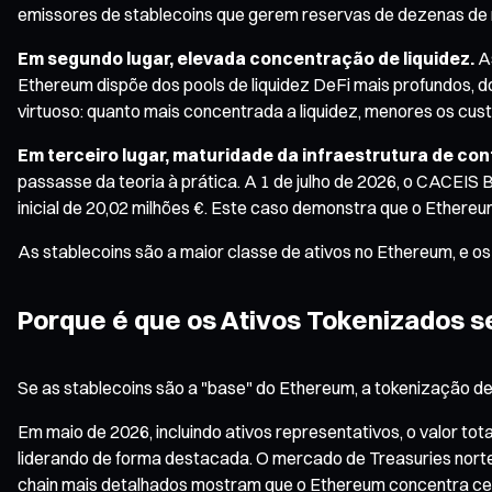
emissores de stablecoins que gerem reservas de dezenas de mi
Em segundo lugar, elevada concentração de liquidez.
As
Ethereum dispõe dos pools de liquidez DeFi mais profundos, 
virtuoso: quanto mais concentrada a liquidez, menores os cus
Em terceiro lugar, maturidade da infraestrutura de co
passasse da teoria à prática. A 1 de julho de 2026, o CACE
inicial de 20,02 milhões €. Este caso demonstra que o Ethereum
As stablecoins são a maior classe de ativos no Ethereum, e os
Porque é que os Ativos Tokenizados 
Se as stablecoins são a "base" do Ethereum, a tokenização d
Em maio de 2026, incluindo ativos representativos, o valor t
liderando de forma destacada. O mercado de Treasuries norte
chain mais detalhados mostram que o Ethereum concentra cer