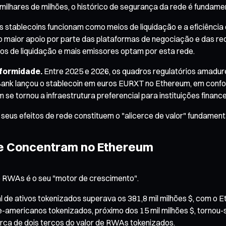
lhares de milhões, o histórico de segurança da rede é fundamen
 stablecoins funcionam como meios de liquidação e a eficiênci
do maior apoio por parte das plataformas de negociação e das r
tos de liquidação e mais emissores optam por esta rede.
nformidade.
Entre 2025 e 2026, os quadros regulatórios amadurec
IS Bank lançou o stablecoin em euros EURXT no Ethereum, em co
 se tornou a infraestrutura preferencial para instituições finan
 seus efeitos de rede constituem o "alicerce de valor" fundament
se Concentram no Ethereum
e RWAs é o seu "motor de crescimento".
otal de ativos tokenizados superava os 381,8 mil milhões $, com
-americanos tokenizados, próximo dos 15 mil milhões $, tornou-
ca de dois terços do valor de RWAs tokenizados.