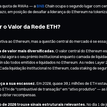
ua quota de RWAs — a
BNB
Chain ocupa o segundo lugar com cerc
zo, em posição de desafiar a liderança do Ethereum na tokenizaç
r o Valor da Rede ETH?
tiva ao Ethereum, mas a questão central do mercado é se essa 
 de valor mais diversificadas.
O valor central do Ethereum est
 inclui agora o seu prémio institucional enquanto camada de liqu
n são todos emitidos e liquidados no Ethereum. As redes Layer 2
Cada liquidação institucional no Ethereum, cada staking de segu
rça a sua escassez.
Em 2026, quase 39,1 milhões de ETH estav
 o ETH de "combustível de transação" em "ativo produtivo" — as
 e obter recompensas.
 de 2026 trouxe sinais estruturais relevantes.
No dia 1 de 