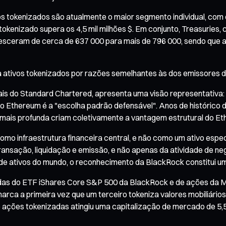
os tokenizados são atualmente o maior segmento individual, com 
 tokenizado supera os 4,5 mil milhões $. Em conjunto, Treasurie
resceram de cerca de 637 000 para mais de 796 000, sendo que 
a ativos tokenizados por razões semelhantes às dos emissores d
tais do Standard Chartered, apresenta uma visão representativa: 
 Ethereum é a "escolha padrão defensável". Anos de histórico d
 mais profunda criam coletivamente a vantagem estrutural do Et
mo infraestrutura financeira central, e não como um ativo espe
ransação, liquidação e emissão, e não apenas da atividade de ne
de ativos do mundo, o reconhecimento da BlackRock constitui um
adas do ETF iShares Core S&P 500 da BlackRock e de ações da Mi
marca a primeira vez que um terceiro tokeniza valores mobiliári
de ações tokenizadas atingiu uma capitalização de mercado de 5,