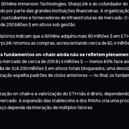
 da BitMine Immersion Technologies, SharpLink e do cofundador do
 por parte das grandes instituições financeiras. A organização 
custodiantes e fornecedores de infraestruturas de mercado. O s
 de 250 biliões $ em ativos sob gestão.
latórios indicam que a BitMine adquiriu mais 90 milhões $ em ETH
rpLink retomou as compras, acrescentando cerca de 62,4 milhõ
nos fundamentos on-chain ainda não se refletem plenamen
e mercado de cerca de 205 814 milhões $ — menos 65% face ao 
a de 316 200 milhões $ em ativos totais bloqueados, uma desci
zação espelha padrões de ciclos anteriores — no final, os fund
lização on-chain e a valorização do ETH não é direto, dependendo
 mercado. A expansão das stablecoins e dos RWAs cria uma proc
ço depende da interação de múltiplos fatores.