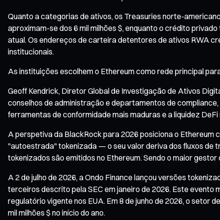
Quanto a categorias de ativos, os Treasuries norte-american
aproximam-se dos 6 mil milhões $, enquanto o crédito privado
atual. Os endereços de carteira detentores de ativos RWA c
institucionais.
As instituições escolhem o Ethereum como rede principal par
Geoff Kendrick, Diretor Global de Investigação de Ativos Digi
conselhos de administração e departamentos de compliance, o
ferramentas de conformidade mais maduras e a liquidez DeFi
A perspetiva da BlackRock para 2026 posiciona o Ethereum co
"autoestrada" tokenizada — o seu valor deriva dos fluxos de t
tokenizados são emitidos no Ethereum. Sendo o maior gestor 
A 2 de julho de 2026, a Ondo Finance lançou versões tokeniz
terceiros descrito pela SEC em janeiro de 2026. Este evento 
regulatório vigente nos EUA. Em 8 de junho de 2026, o setor 
mil milhões $ no início do ano.