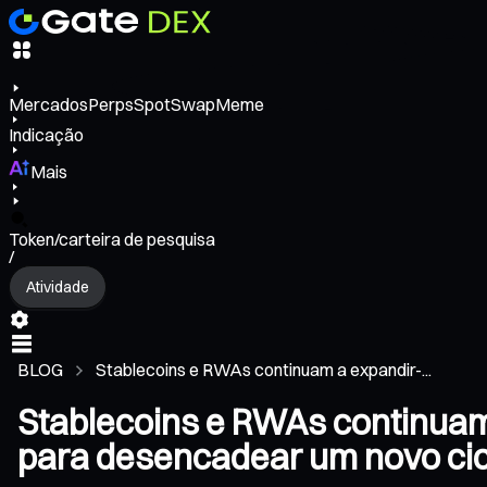
Mercados
Perps
Spot
Swap
Meme
Indicação
Mais
Token/carteira de pesquisa
/
Atividade
BLOG
Stablecoins e RWAs continuam a expandir-...
Stablecoins e RWAs continuam
para desencadear um novo cic