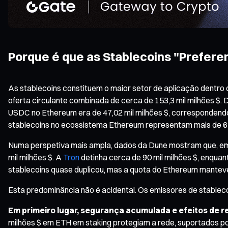
Porque é que as Stablecoins "Prefer
As stablecoins constituem o maior setor de aplicação dentro
oferta circulante combinada de cerca de 153,3 mil milhões $. 
USDC no Ethereum era de 47,02 mil milhões $, correspondend
stablecoins no ecossistema Ethereum representam mais de 6
Numa perspetiva mais ampla, dados da Dune mostram que, em m
mil milhões $. A
Tron
detinha cerca de 90 mil milhões $, enquan
stablecoins quase duplicou, mas a quota do Ethereum manteve
Esta predominância não é acidental. Os emissores de stable
Em primeiro lugar, segurança acumulada e efeitos de r
milhões $ em ETH em staking protegiam a rede, suportados po