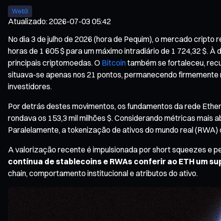
Web3
Atualizado
:
2026-07-03 05:42
No dia 3 de julho de 2026 (hora de Pequim), o mercado cript
horas de 1 605 $ para um máximo intradiário de 1 724,32 $. À 
principais criptomoedas. O
Bitcoin
também se fortaleceu, recu
situava-se apenas nos 21 pontos, permanecendo firmemente n
investidores.
Por detrás destes movimentos, os fundamentos da rede Ethere
rondava os 153,3 mil milhões $. Considerando métricas mais ab
Paralelamente, a tokenização de ativos do mundo real (RWA) c
A valorização recente é impulsionada por short squeezes e 
contínua de stablecoins e RWAs conferir ao ETH um sup
chain, comportamento institucional e atributos do ativo.