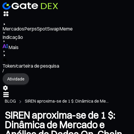
Mercados
Perps
Spot
Swap
Meme
Indicação
Mais
Token/carteira de pesquisa
/
Atividade
BLOG
SIREN aproxima-se de 1 $: Dinâmica de Me...
SIREN aproxima-se de 1 $:
Dinâmica de Mercado e