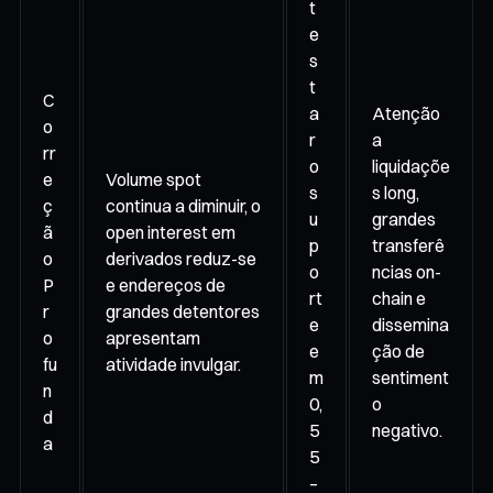
t
e
s
t
C
a
Atenção
o
r
a
rr
o
liquidaçõe
e
Volume spot
s
s long,
ç
continua a diminuir, o
u
grandes
ã
open interest em
p
transferê
o
derivados reduz-se
o
ncias on-
P
e endereços de
rt
chain e
r
grandes detentores
e
dissemina
o
apresentam
e
ção de
fu
atividade invulgar.
m
sentiment
n
0,
o
d
5
negativo.
a
5
–