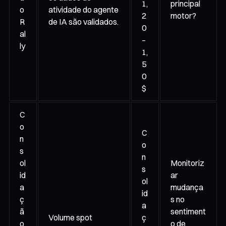
1,
principal
o
atividade do agente
2
motor?
R
de IA são validados.
0
al
–
ly
1,
5
0
$
C
o
C
n
o
s
n
ol
Monitoriz
s
id
ar
ol
a
mudança
id
ç
s no
a
ã
sentiment
Volume spot
ç
o
o de