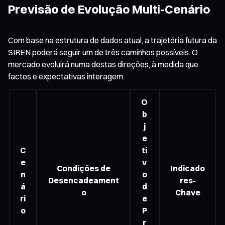
Previsão de Evolução Multi-Cenário
Com base na estrutura de dados atual, a trajetória futura da
SIREN poderá seguir um de três caminhos possíveis. O
mercado evoluirá numa destas direções, à medida que
factos e expectativas interagem.
O
b
j
e
C
ti
e
v
Condições de
Indicado
n
o
Desencadeament
res-
á
d
o
Chave
ri
e
o
P
r