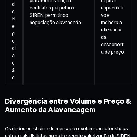
plataformas lançam
capital
d
contratos perpétuos
especulati
e
SIREN, permitindo
vo e
N
negociação alavancada.
melhora a
e
eficiência
g
da
o
descobert
ci
a de preço.
a
ç
ã
o
Divergência entre Volume e Preço &
Aumento da Alavancagem
Os dados on-chain e de mercado revelam características
estruturais distintas na mais recente valorização da SIREN.