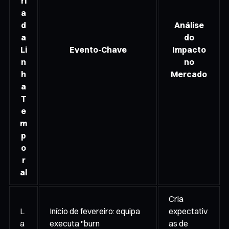
ri
a
d
Análise
a
do
Li
Evento-Chave
Impacto
n
no
h
Mercado
a
T
e
m
p
o
r
al
Cria
L
Início de fevereiro: equipa
expectativ
a
executa "burn
as de