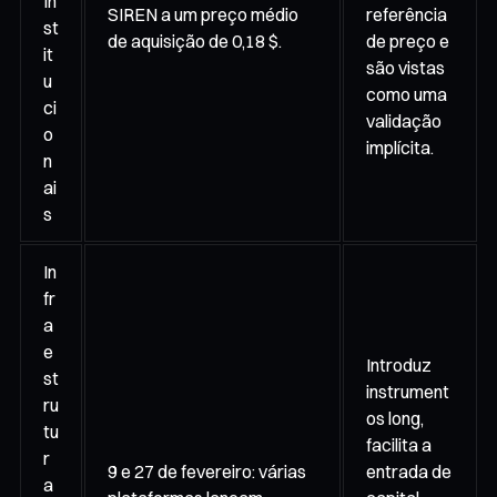
In
SIREN a um preço médio
referência
st
de aquisição de 0,18 $.
de preço e
it
são vistas
u
como uma
ci
validação
o
implícita.
n
ai
s
In
fr
a
e
Introduz
st
instrument
ru
os long,
tu
facilita a
r
9 e 27 de fevereiro: várias
entrada de
a