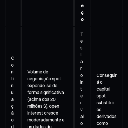
e
ç
o
T
e
s
t
C
a
o
r
n
Volume de
o
Conseguir
ti
negociação spot
in
á o
n
expande-se de
t
capital
u
forma significativa
e
spot
a
(acima dos 20
r
substituir
ç
milhões $), open
v
os
ã
interest cresce
al
derivados
o
moderadamente e
o
como
d
os dados de