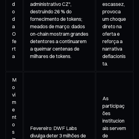
d
administrativo CZ",
escassez,
o
destruindo 26 % do
provoca
d
fornecimento de tokens;
um choque
a
meados de março: dados
direto na
O
on-chain mostram grandes
oferta e
fe
detentores a continuarem
reforça a
rt
a queimar centenas de
narrativa
a
milhares de tokens.
deflacionis
ta.
M
o
vi
As
m
participaç
e
ões
nt
institucion
o
Fevereiro: DWF Labs
ais servem
s
divulga deter 3 milhões de
de