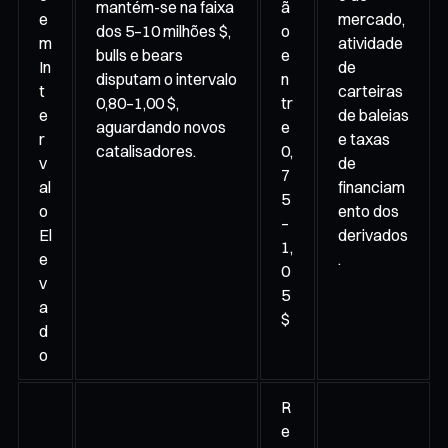
mantém-se na faixa
ã
e
mercado,
dos 5–10 milhões $,
o
m
atividade
bulls e bears
e
In
de
disputam o intervalo
n
t
carteiras
0,80–1,00 $,
tr
e
de baleias
aguardando novos
e
r
e taxas
catalisadores.
0,
v
de
7
al
financiam
5
o
ento dos
–
El
derivados
1,
e
.
0
v
5
a
$
d
o
R
e