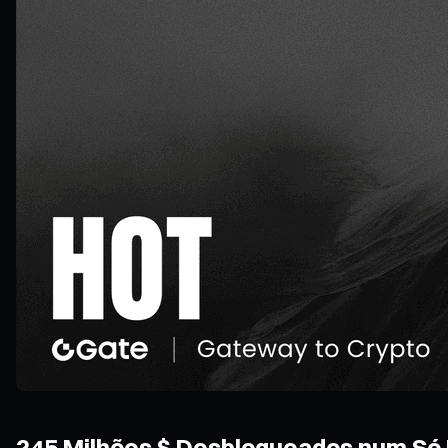
245 Milhões $ Desbloqueados num Só D