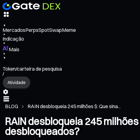
Mercados
Perps
Spot
Swap
Meme
Indicação
Mais
Token/carteira de pesquisa
/
Atividade
BLOG
RAIN desbloqueia 245 milhões $: Que sina...
RAIN desbloqueia 245 milhões 
desbloqueados?