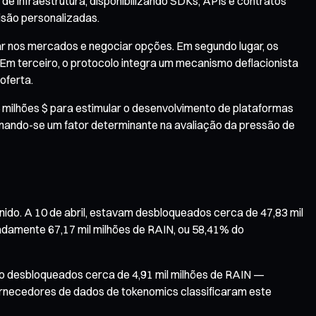
de infraestrutura, disponibilizando SDKs, APIs e contratos
isão personalizadas.
ar nos mercados e negociar opções. Em segundo lugar, os
m terceiro, o protocolo integra um mecanismo deflacionista
oferta.
 milhões $ para estimular o desenvolvimento de plataformas
rnando-se um fator determinante na avaliação da pressão de
ido. A 10 de abril, estavam desbloqueados cerca de 47,83 mil
adamente 67,17 mil milhões de RAIN, ou 58,41% do
rão desbloqueados cerca de 4,91 mil milhões de RAIN —
ornecedores de dados de tokenomics classificaram este