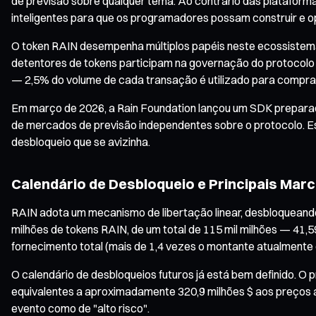
de previsão sobre qualquer tema. Ao contrário das plataforma
inteligentes para que os programadores possam construir e o
O token RAIN desempenha múltiplos papéis neste ecossistema:
detentores de tokens participam na governação do protocolo
— 2,5% do volume de cada transação é utilizado para comprar 
Em março de 2026, a Rain Foundation lançou um SDK preparado
de mercados de previsão independentes sobre o protocolo. Es
desbloqueio que se avizinha.
Calendário de Desbloqueio e Principais Mar
RAIN adota um mecanismo de libertação linear, desbloqueando
milhões de tokens RAIN, de um total de 115 mil milhões — 41
fornecimento total (mais de 1,4 vezes o montante atualmente 
O calendário de desbloqueios futuros já está bem definido. O
equivalentes a aproximadamente 320,9 milhões $ aos preços a
evento como de "alto risco".