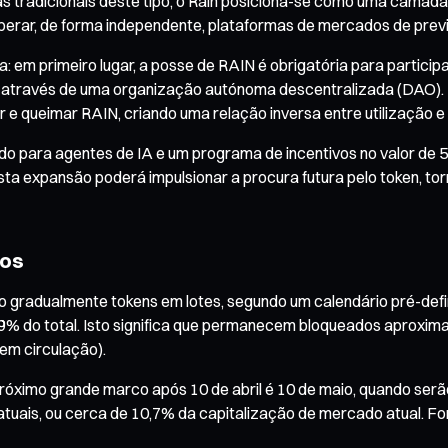
s tradicionais deste tipo, o Rain posiciona-se como uma camada 
perar, de forma independente, plataformas de mercados de prev
 em primeiro lugar, a posse de RAIN é obrigatória para particip
 através de uma organização autónoma descentralizada (DAO). E
e queimar RAIN, criando uma relação inversa entre utilização e 
 para agentes de IA e um programa de incentivos no valor de 5
ta expansão poderá impulsionar a procura futura pelo token, to
cos
 gradualmente tokens em lotes, segundo um calendário pré-defin
,59% do total. Isto significa que permanecem bloqueados aproxim
em circulação).
 próximo grande marco após 10 de abril é 10 de maio, quando se
tuais, ou cerca de 10,7% da capitalização de mercado atual. F