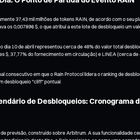
madamente 37,43 mil milhões de tokens RAIN, de acordo com o seu
va os 0,007896 $, o que atribui a este lote de desbloqueio um v
 o dia 10 de abril representou cerca de 48% do valor total desb
es $, 37,77% do fornecimento em circulação) e LINEA (cerca de 
nal consecutivo em que o Rain Protocol lidera o ranking de desbl
 desbloqueio "cliff" pontual.
endário de Desbloqueios: Cronograma 
e previsão, construído sobre Arbitrum. A sua funcionalidade cen