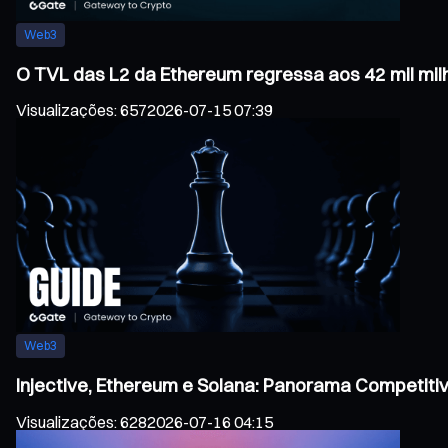
Web3
O TVL das L2 da Ethereum regressa aos 42 mil mil
Visualizações
:
657
2026-07-15 07:39
Web3
Injective, Ethereum e Solana: Panorama Competiti
Visualizações
:
628
2026-07-16 04:15