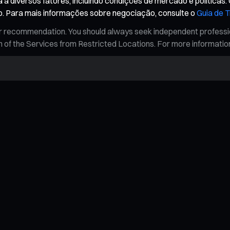
a diversos fatores, incluindo condições de mercado e políticas. 
. Para mais informações sobre negociação, consulte o
Guia de 
n, or recommendation. You should always seek independent profess
tion of the Services from Restricted Locations. For more informati