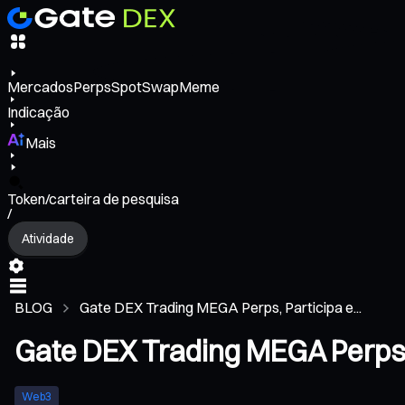
Mercados
Perps
Spot
Swap
Meme
Indicação
Mais
Token/carteira de pesquisa
/
Atividade
BLOG
Gate DEX Trading MEGA Perps, Participa e...
Gate DEX Trading MEGA Perps, 
Web3