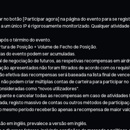
 no botão [Participar agora] na página do evento para se regista
 a um único IP é rigorosamente monitorizado. Qualquer atividade
após o término do evento.
tura de Posição + Volume de Fecho de Posição.
fas do evento podem ser acumuladas.
l de negociação de futuros, as respetivas recompensas em airdro
ação apresentados não foram filtrados de acordo com os requis
ão efetiva das recompensas será baseada na lista final de vence
 não podem criar múltiplas contas de carteira para participar n
nsideradas como "novos utilizadores".
icipante e cancelar todas as recompensas em caso de atividades f
enada, registo massivo de contas ou outros métodos de participa
 o mesmo período receberão apenas a recompensa de maior valor. 
ão em inglês, prevalece a versão em inglês.