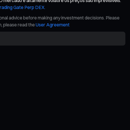
O mercado é altamente volátil e os preços são imprevisíveis.
Trading Gate Perp DEX.
ional advice before making any investment decisions. Please
on, please read the
User Agreement