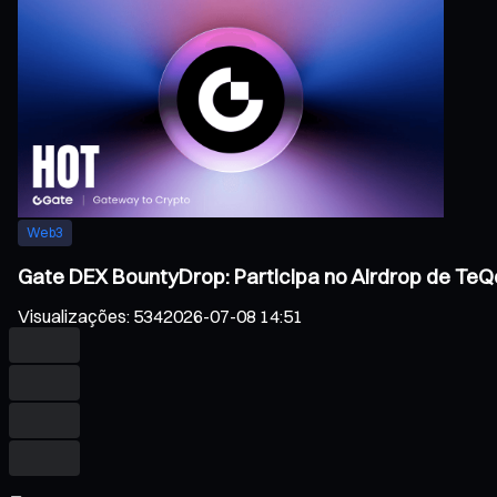
Web3
Gate DEX BountyDrop: Participa no Airdrop de TeQo
Visualizações
:
534
2026-07-08 14:51