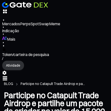
Mercados
Perps
Spot
Swap
Meme
Indicação
Mais
Token/carteira de pesquisa
/
Atividade
BLOG
Participe no Catapult Trade Airdrop e pa...
Participe no Catapult Trade
Airdrop e partilhe um pacote