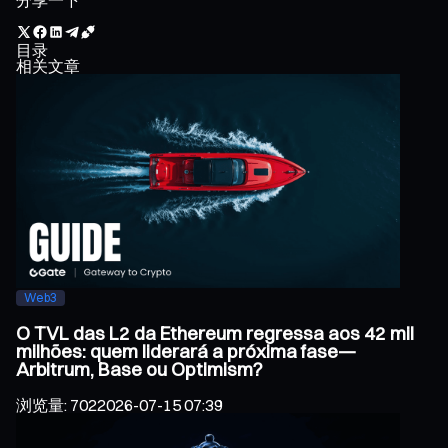
目录
相关文章
Web3
O TVL das L2 da Ethereum regressa aos 42 mil
milhões: quem liderará a próxima fase—
Arbitrum, Base ou Optimism?
浏览量
:
702
2026-07-15 07:39