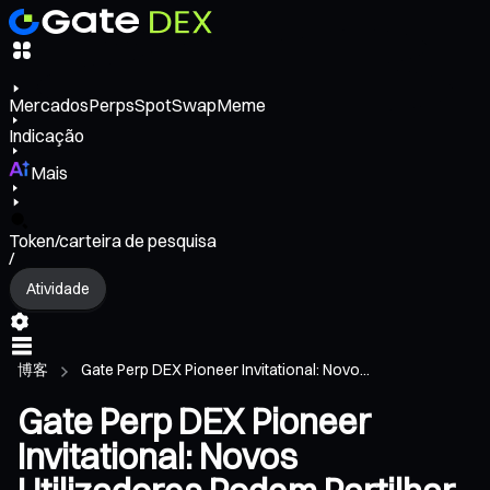
Mercados
Perps
Spot
Swap
Meme
Indicação
Mais
Token/carteira de pesquisa
/
Atividade
博客
Gate Perp DEX Pioneer Invitational: Novo...
Gate Perp DEX Pioneer
Invitational: Novos