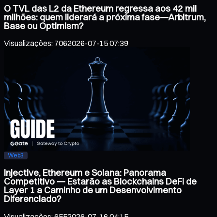
O TVL das L2 da Ethereum regressa aos 42 mil
milhões: quem liderará a próxima fase—Arbitrum,
Base ou Optimism?
Visualizações
:
706
2026-07-15 07:39
Web3
Injective, Ethereum e Solana: Panorama
Competitivo — Estarão as Blockchains DeFi de
Layer 1 a Caminho de um Desenvolvimento
Diferenciado?
Visualizações
:
655
2026-07-16 04:15