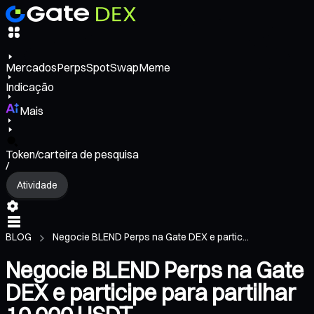
Mercados
Perps
Spot
Swap
Meme
Indicação
Mais
Token/carteira de pesquisa
/
Atividade
BLOG
Negocie BLEND Perps na Gate DEX e partic...
Negocie BLEND Perps na Gate
DEX e participe para partilhar