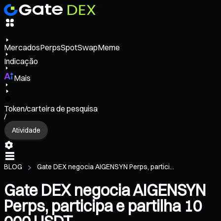
Mercados
Perps
Spot
Swap
Meme
Indicação
Mais
Token/carteira de pesquisa
/
Atividade
BLOG
Gate DEX negocia AIGENSYN Perps, partici...
Gate DEX negocia AIGENSYN
Perps, participa e partilha 10