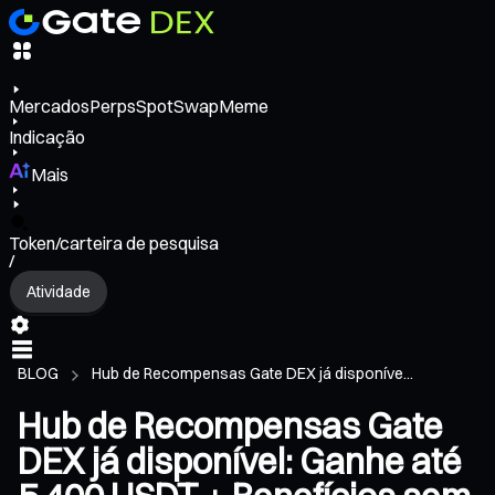
Mercados
Perps
Spot
Swap
Meme
Indicação
Mais
Token/carteira de pesquisa
/
Atividade
BLOG
Hub de Recompensas Gate DEX já disponíve...
Hub de Recompensas Gate
DEX já disponível: Ganhe até