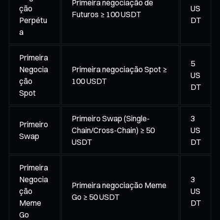
Primeira negociação de
ção
US
Futuros ≥ 100 USDT
Perpétu
DT
a
Primeira
5
Negocia
Primeira negociação Spot ≥
US
ção
100 USDT
DT
Spot
Primeiro Swap (Single-
3
Primeiro
Chain/Cross-Chain) ≥ 50
US
Swap
USDT
DT
Primeira
Negocia
3
Primeira negociação Meme
ção
US
Go ≥ 50 USDT
Meme
DT
Go