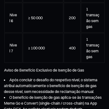
1
Níve
transaç
≥ 50 000
200
l 6
ão sem
gas
1
Níve
transaç
≥ 100 000
400
l 7
ão sem
gas
Aviso de Benefício Exclusivo de Isenção de Gas
Após concluir o desafio do respetivo nível, o sistema
atribui automaticamente o benefício de isenção de gas
desse nível, sem necessidade de reclamação manual.
O benefício de isenção de gas aplica-se às transações
Meme Go e Convert (single-chain / cross-chain) na App
Gate DEX. As wallets elegíveis podem deduzir