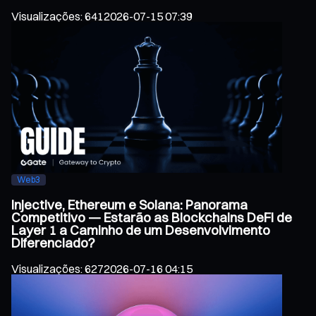
Visualizações
:
641
2026-07-15 07:39
Web3
Injective, Ethereum e Solana: Panorama
Competitivo — Estarão as Blockchains DeFi de
Layer 1 a Caminho de um Desenvolvimento
Diferenciado?
Visualizações
:
627
2026-07-16 04:15