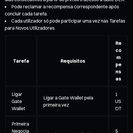
Pode reclamar a recompensa correspondente após
concluir cada tarefa.
Cada utilizador só pode participar uma vez nas Tarefas
para Novos Utilizadores.
Re
co
m
Tarefa
Requisitos
pe
ns
as
Ligar
1
Ligar a Gate Wallet pela
Gate
US
primeira vez
Wallet
DT
Primeira
Negocia
5