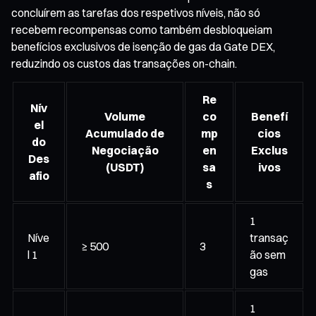
concluírem as tarefas dos respetivos níveis, não só
recebem recompensas como também desbloqueiam
benefícios exclusivos de isenção de gas da Gate DEX,
reduzindo os custos das transações on-chain.
Re
Nív
Volume
co
Benefí
el
Acumulado de
mp
cios
do
Negociação
en
Exclus
Des
(USDT)
sa
ivos
afio
s
1
Níve
transaç
≥ 500
3
l 1
ão sem
gas
1