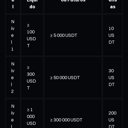
l
do
as
N
≥
ív
10
100
e
≥ 5 000 USDT
US
USD
l
DT
T
1
N
≥
ív
30
300
e
≥ 50 000 USDT
US
USD
l
DT
T
2
N
≥ 1
ív
200
000
e
≥ 300 000 USDT
US
USD
l
DT