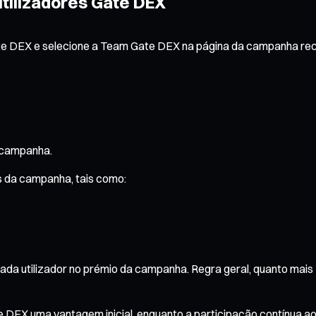
utilizadores Gate DEX
 Gate DEX e selecione a Team Gate DEX na página da campanha r
 campanha.
s da campanha, tais como:
a utilizador no prémio da campanha. Regra geral, quanto mais Tic
te DEX uma vantagem inicial, enquanto a participação contínua 