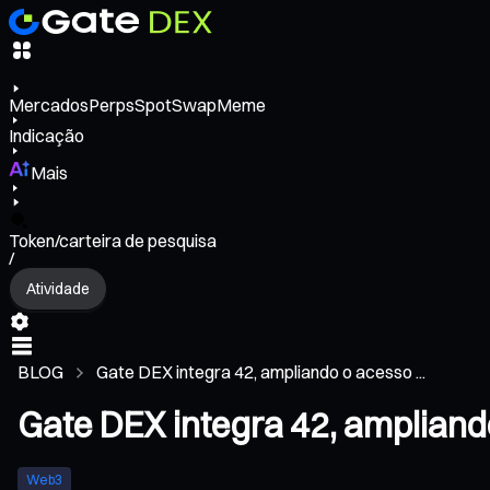
Mercados
Perps
Spot
Swap
Meme
Indicação
Mais
Token/carteira de pesquisa
/
Atividade
BLOG
Gate DEX integra 42, ampliando o acesso ...
Gate DEX integra 42, amplian
Web3