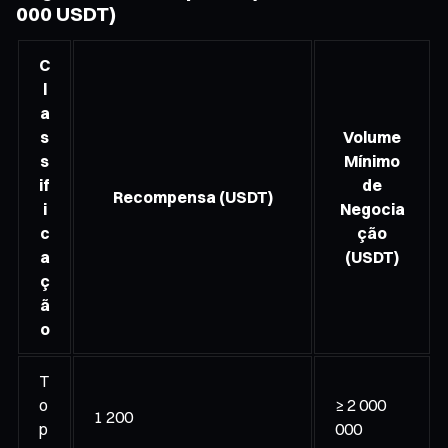
000 USDT)
C
l
a
s
Volume
s
Mínimo
if
de
Recompensa (USDT)
i
Negocia
c
ção
a
(USDT)
ç
ã
o
T
o
≥ 2 000
1 200
p
000