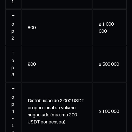
1
T
o
≥ 1 000
800
p
000
2
T
o
600
≥ 500 000
p
3
T
o
Distribuição de 2 000 USDT
p
proporcional ao volume
4
≥ 100 000
negociado (máximo 300
–
USDT por pessoa)
1