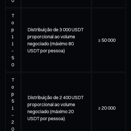
0
T
o
p
Distribuição de 3 000 USDT
1
proporcional ao volume
≥ 50 000
1
negociado (máximo 80
–
USDT por pessoa)
5
0
T
o
p
Distribuição de 2 400 USDT
5
proporcional ao volume
1
≥ 20 000
negociado (máximo 20
–
USDT por pessoa)
2
0