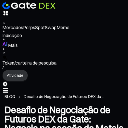
Mercados
Perps
Spot
Swap
Meme
Indicação
Mais
Token/carteira de pesquisa
/
Atividade
BLOG
Desafio de Negociação de Futuros DEX da ...
Desafio de Negociação de
Futuros DEX da Gate: