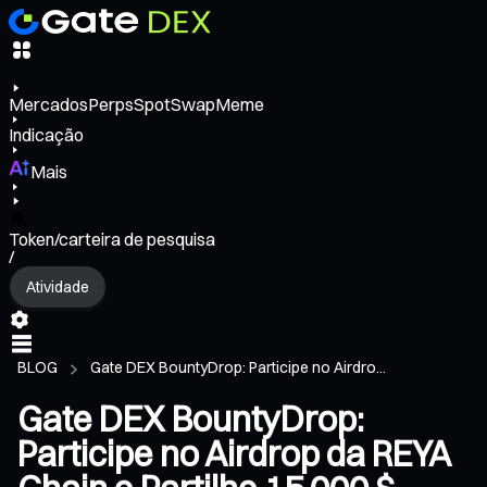
Mercados
Perps
Spot
Swap
Meme
Indicação
Mais
Token/carteira de pesquisa
/
Atividade
BLOG
Gate DEX BountyDrop: Participe no Airdro...
Gate DEX BountyDrop:
Participe no Airdrop da REYA