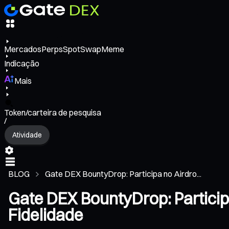
Mercados
Perps
Spot
Swap
Meme
Indicação
Mais
Token/carteira de pesquisa
/
Atividade
BLOG
Gate DEX BountyDrop: Participa no Airdro...
Gate DEX BountyDrop: Particip
Fidelidade