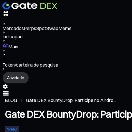
Mercados
Perps
Spot
Swap
Meme
Indicação
Mais
Token/carteira de pesquisa
/
Atividade
BLOG
Gate DEX BountyDrop: Participe no Airdro...
Gate DEX BountyDrop: Particip
Web3