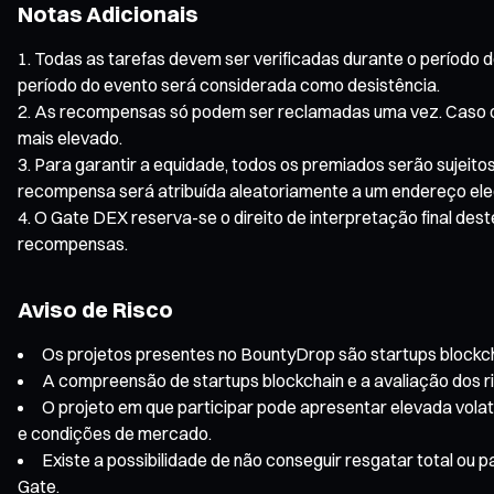
Notas Adicionais
Todas as tarefas devem ser verificadas durante o período do
período do evento será considerada como desistência.
As recompensas só podem ser reclamadas uma vez. Caso o 
mais elevado.
Para garantir a equidade, todos os premiados serão sujeito
recompensa será atribuída aleatoriamente a um endereço eleg
O Gate DEX reserva-se o direito de interpretação final des
recompensas.
Aviso de Risco
Os projetos presentes no BountyDrop são startups blockchain
A compreensão de startups blockchain e a avaliação dos r
O projeto em que participar pode apresentar elevada volati
e condições de mercado.
Existe a possibilidade de não conseguir resgatar total ou
Gate.