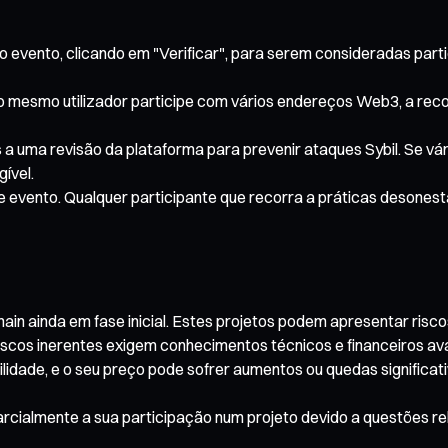
 evento, clicando em "Verificar", para serem consideradas parti
mesmo utilizador participe com vários endereços Web3, a rec
s a uma revisão da plataforma para prevenir ataques Sybil. Se v
ível.
te evento. Qualquer participante que recorra a práticas desones
 ainda em fase inicial. Estes projetos podem apresentar riscos s
iscos inerentes exigem conhecimentos técnicos e financeiros a
lidade, e o seu preço pode sofrer aumentos ou quedas significativ
 parcialmente a sua participação num projeto devido a questões 