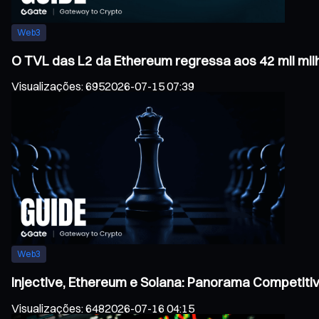
Web3
O TVL das L2 da Ethereum regressa aos 42 mil mil
Visualizações
:
695
2026-07-15 07:39
Web3
Injective, Ethereum e Solana: Panorama Competiti
Visualizações
:
648
2026-07-16 04:15