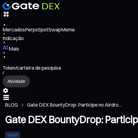
Mercados
Perps
Spot
Swap
Meme
Indicação
Mais
Token/carteira de pesquisa
/
Atividade
BLOG
Gate DEX BountyDrop: Participe no Airdro...
Gate DEX BountyDrop: Particip
Web3