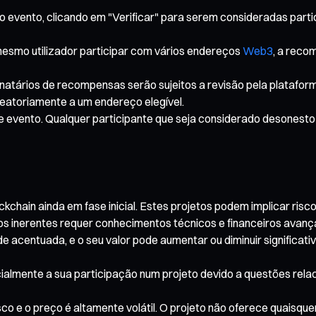
o evento, clicando em "Verificar" para serem consideradas partic
smo utilizador participar com vários endereços
Web3
, a reco
tinatários de recompensas serão sujeitos a revisão pela platafo
leatoriamente a um endereço elegível.
te evento. Qualquer participante que seja considerado desonesto
hain ainda em fase inicial. Estes projetos podem implicar riscos 
cos inerentes requer conhecimentos técnicos e financeiros avanç
e acentuada, e o seu valor pode aumentar ou diminuir significativ
parcialmente a sua participação num projeto devido a questões re
o e o preço é altamente volátil. O projeto não oferece quaisque