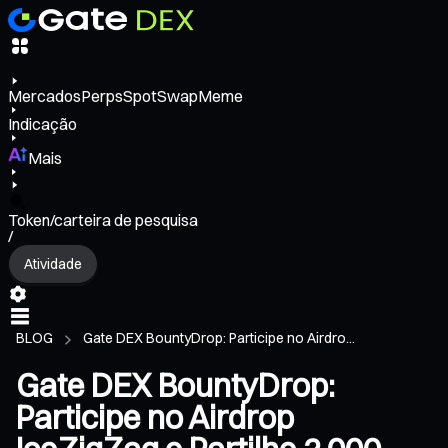
Mercados
Perps
Spot
Swap
Meme
Indicação
Mais
Token/carteira de pesquisa
/
Atividade
BLOG
Gate DEX BountyDrop: Participe no Airdro...
Gate DEX BountyDrop:
Participe no Airdrop