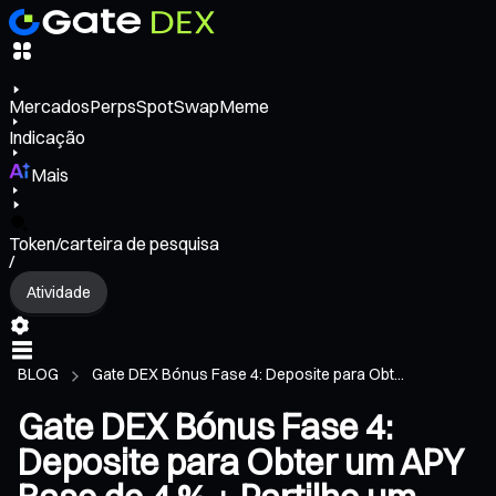
Mercados
Perps
Spot
Swap
Meme
Indicação
Mais
Token/carteira de pesquisa
/
Atividade
BLOG
Gate DEX Bónus Fase 4: Deposite para Obt...
Gate DEX Bónus Fase 4:
Deposite para Obter um APY