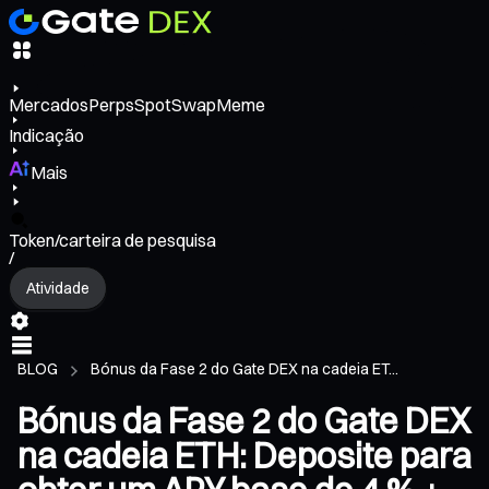
Mercados
Perps
Spot
Swap
Meme
Indicação
Mais
Token/carteira de pesquisa
/
Atividade
BLOG
Bónus da Fase 2 do Gate DEX na cadeia ET...
Bónus da Fase 2 do Gate DEX
na cadeia ETH: Deposite para