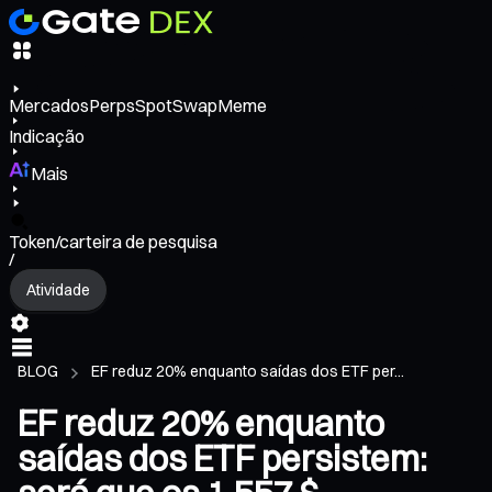
Mercados
Perps
Spot
Swap
Meme
Indicação
Mais
Token/carteira de pesquisa
/
Atividade
BLOG
EF reduz 20% enquanto saídas dos ETF per...
EF reduz 20% enquanto
saídas dos ETF persistem: