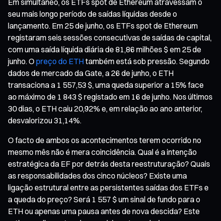
Em simultâneo, os ETFs spot de Ethereum atravessam o
seu mais longo período de saídas líquidas desde o
lançamento. Em 25 de junho, os ETFs spot de Ethereum
registaram seis sessões consecutivas de saídas de capital,
com uma saída líquida diária de 81,86 milhões $ em 25 de
junho. O
preço do ETH
também está sob pressão. Segundo
dados de mercado da Gate, a 26 de junho, o ETH
transaciona a 1 557,53 $, uma queda superior a 15% face
ao máximo de 1 843 $ registado em 16 de junho. Nos últimos
30 dias, o ETH caiu 20,92% e, em relação ao ano anterior,
desvalorizou 31,14%.
O facto de ambos os acontecimentos terem ocorrido no
mesmo mês não é mera coincidência. Qual é a intenção
estratégica da EF por detrás desta reestruturação? Quais
as responsabilidades dos cinco núcleos? Existe uma
ligação estrutural entre as persistentes saídas dos ETFs e
a queda do preço? Será 1 557 $ um sinal de fundo para o
ETH ou apenas uma pausa antes de nova descida? Este