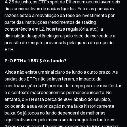
A 25 de junho, os ETFs spot de Ethereum acumulavam seis
dias consecutivos de saídas líquidas. Entre as principais
razões estão a reavaliação da tese de investimento por
parte das instituições (rendimentos de staking,
concorrência em L2, incerteza regulatória, etc.), a
diminuição da apetência geral pelo risco de mercado e a
pressão de resgate provocada pela queda do preço do
ETH.
P: O ETH a 1 557 $ é o fundo?
Ainda não existe um sinal claro de fundo a curto prazo. As
saídas dos ETFs não se inverteram, o impacto da
reestruturação da EF precisa de tempo para se manifestar
e o contexto macroeconómico permanece incerto. No
entanto, o ETH está cerca de 60% abaixo do seu pico,
colocando a sua valorização numa faixa historicamente
baixa. Se já tocou no fundo dependerá de melhorias
significativas em pelo menos um dos seguintes factores:
fluxos de capital institucionais, execução da EF ou liquidez