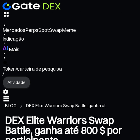
Mercados
Perps
Spot
Swap
Meme
Indicação
Mais
Token/carteira de pesquisa
/
Atividade
BLOG
DEX Elite Warriors Swap Battle, ganha at...
DEX Elite Warriors Swap
Battle, ganha até 800 $ por