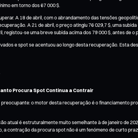
nimo em torno dos 67 000 $.
uperar. A 18 de abril, com o abrandamento das tensões geopolíti
ecuperação. A 21 de abril, o preço atingiu 76 029,7 $, uma subida 
l, registou-se uma breve subida acima dos 79 000 $, antes de o pr
ivados e spot se acentuou ao longo desta recuperação. Esta desco
a
anto Procura Spot Continua a Contrair
reocupante: o motor desta recuperação é o financiamento prove
o atual é estruturalmente muito semelhante à de janeiro de 202
o, a contração da procura spot não é um fenómeno de curto praz