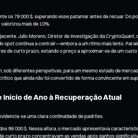
e os 79 000 $, superando esse patamar antes de recuar. Do ponto
in valorizou mais de 10%.
acente. Julio Moreno, Diretor de Investigação da CryptoQuant, d
 spot continua a contrair—embora a um ritmo mais lento. Paral
res de curto prazo, estando o preço a aproximar-se de um custo
ntam, sob diferentes perspetivas, para um mesmo estado de merca
crítico que ainda não foi convertido de forma convincente em sup
 Início de Ano à Recuperação Atual
videncia-se uma clara continuidade de padrões.
o dos 98 000 $. Nessa altura, o mercado apresentava característ
de curto prazo concentravam as vendas após ganhos significativ