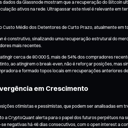
o. Os dados da Glassnode mostram que a recuperação do Bitcoin 
ulação ativos na rede. Ultrapassar este nível é relevante em te
: o Custo Médio dos Detentores de Curto Prazo, atualmente em to
Mean é construtivo, sinalizando uma recuperação estrutural do me
dores mais recentes.
atingir cerca de 80 000 $, mais de 54% dos compradores recente
nstinto, ao atingirem o break-even, não é reforçar posições, mas
pradora e formado topos locais em recuperações anteriores d
ivergência em Crescimento
osições otimistas e pessimistas, que podem ser analisadas em t
o a CryptoQuant alerta para o papel dos futuros perpétuos na su
-se negativas há 46 dias consecutivos, com o open interest a 