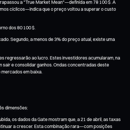
ultrapassou a "True Market Mean"—definida em 78 100 $. A
rmos cíclicos—indica que o preço voltou a superar o custo
rno dos 80 100 $.
rcado. Segundo, a menos de 3% do preço atual, existe uma
s regressarão ao lucro. Estes investidores acumularam, na
 sim sair e consolidar ganhos. Ondas concentradas deste
e mercados em baixa.
rês dimensões:
bida, os dados da Gate mostram que, a 21 de abril, as taxas
continuar a crescer. Esta combinação rara—com posições