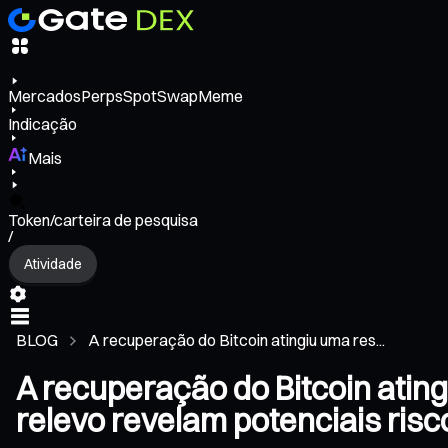
Mercados
Perps
Spot
Swap
Meme
Indicação
Mais
Token/carteira de pesquisa
/
Atividade
BLOG
A recuperação do Bitcoin atingiu uma res...
A recuperação do Bitcoin ating
relevo revelam potenciais risc