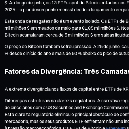
$. Ao longo de junho, os 13 ETFs spot de Bitcoin cotados nos E
2025—o pior desempenho mensal desde o lançamento em janeiro
Esta onda de resgates não é um evento isolado. Os ETFs de Bit
mil milhões $ em meados de maio para 81,85 mil milhões $. No
Bitcoin acumularam cerca de 5 mil milhões $ em saídas líquida
O preço do Bitcoin também sofreu pressão. A 25 de junho, caiu
% desde o início do ano e mais de 50 % abaixo do pico de outu
Fatores da Divergência: Três Camada
A extrema divergência nos fluxos de capital entre ETFs de XRP 
Diferenças estruturais na clareza regulatória. A narrativa re
de cinco anos com a US Securities and Exchange Commission 
Esta clareza regulatória eliminou o principal obstáculo de con
mercadoria, mas os seus produtos ETF enfrentam não uma ince
à pressão macroeconómica. Os ETFs de Bitcoin e
Ethereum
s