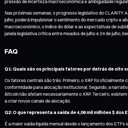
pressão de incerteza macroeconómica e ambiguidade regulat
Nas próximas semanas, o progresso legislativo do CLARITY Ac
julho, poderá impulsionar o sentimento do mercado cripto e ali
macroeconómico, o índice do dólar e as expectativas de sub
janela legislativa crítica entre meados de julho e 24 de julho,
FAQ
Q1: Quais são os principais fatores por detrás de oit
Os fatores centrais são três: Primeiro, o XRP foi oficialment
conformidade para alocação institucional. Segundo, a narrativa 
Bitcoin não afetam necessariamente o XRP. Terceiro, existe
a criar novos canais de alocação.
Q2: O que representa a saída de 4,06 mil milhões $ dos 
É a maior saída líquida mensal desde o lançamento dos ETFs sp