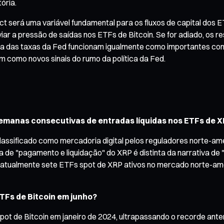
ória.
t será uma variável fundamental para os fluxos de capital dos E
viar a pressão de saídas nos ETFs de Bitcoin. Se for adiado, os 
ida das taxas da Fed funcionam igualmente como importantes co
 bem como novos sinais do rumo da política da Fed.
o semanas consecutivas de entradas líquidas nos ETFs de 
e classificado como mercadoria digital pelos reguladores norte-
de "pagamento e liquidação" do XRP é distinta da narrativa de "ou
m atualmente sete ETFs spot de XRP ativos no mercado norte-am
ETFs de Bitcoin em junho?
ot de Bitcoin em janeiro de 2024, ultrapassando o recorde anteri