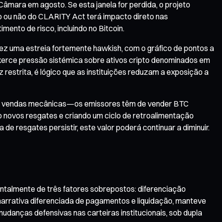
Câmara em agosto. Se esta janela for perdida, o projeto
ão ou não do CLARITY Act terá impacto direto nas
nto de risco, incluindo no Bitcoin.
 fez uma estreia fortemente hawkish, com o gráfico de pontos a
 exerce pressão sistémica sobre ativos cripto denominados em
estrita, é lógico que as instituições reduzam a exposição a
ram vendas mecânicas—os emissores têm de vender BTC
 novos resgates e criando um ciclo de retroalimentação
 de resgates persistir, este valor poderá continuar a diminuir.
ntalmente de três fatores sobrepostos: diferenciação
e narrativa diferenciada de pagamentos e liquidação, manteve
udanças defensivas nas carteiras institucionais, sob dupla