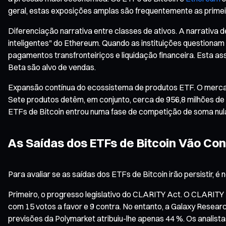
geral, estas exposições amplas são frequentemente as primei
Diferenciação narrativa entre classes de ativos. A narrativa d
inteligentes" do Ethereum. Quando as instituições questionam
pagamentos transfronteiriços e liquidação financeira. Esta as
Beta são alvo de vendas.
Expansão contínua do ecossistema de produtos ETF. O mercad
Sete produtos detêm, em conjunto, cerca de 956,8 milhões de 
ETFs de Bitcoin entrou numa fase de competição de soma nula—o
As Saídas dos ETFs de Bitcoin Vão C
Para avaliar se as saídas dos ETFs de Bitcoin irão persistir, 
Primeiro, o progresso legislativo do CLARITY Act. O CLARITY 
com 15 votos a favor e 9 contra. No entanto, a Galaxy Resea
previsões da Polymarket atribuiu-lhe apenas 44 %. Os analis