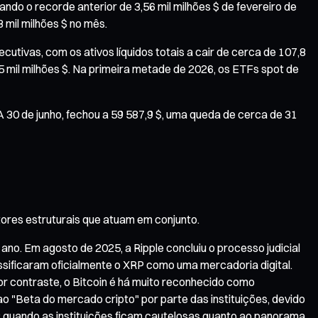
ando o recorde anterior de 3,56 mil milhões $ de fevereiro de
mil milhões $ no mês.
utivas, com os ativos líquidos totais a cair de cerca de 107,8
 mil milhões $. Na primeira metade de 2026, os ETFs spot de
A 30 de junho, fechou a 59 587,9 $, uma queda de cerca de 31
atores estruturais que atuam em conjunto.
ano. Em agosto de 2025, a Ripple concluiu o processo judicial
sificaram oficialmente o XRP como uma mercadoria digital.
Por contraste, o Bitcoin é há muito reconhecido como
 "Beta do mercado cripto" por parte das instituições, devido
; quando as instituições ficam cautelosas quanto ao panorama