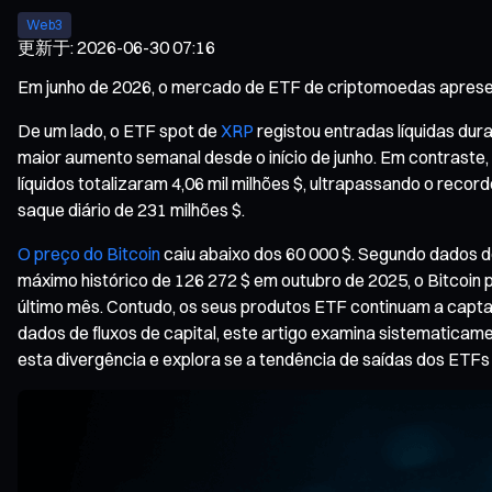
Web3
更新于
:
2026-06-30 07:16
Em junho de 2026, o mercado de ETF de criptomoedas apresent
De um lado, o ETF spot de
XRP
registou entradas líquidas dur
maior aumento semanal desde o início de junho. Em contraste
líquidos totalizaram 4,06 mil milhões $, ultrapassando o recor
saque diário de 231 milhões $.
O preço do Bitcoin
caiu abaixo dos 60 000 $. Segundo dados d
máximo histórico de 126 272 $ em outubro de 2025, o Bitcoin
último mês. Contudo, os seus produtos ETF continuam a captar
dados de fluxos de capital, este artigo examina sistematicam
esta divergência e explora se a tendência de saídas dos ETFs d