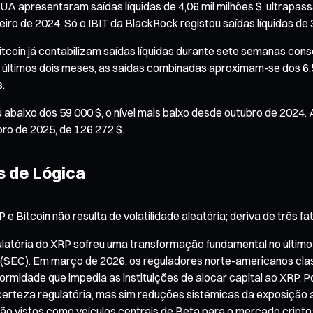
UA apresentaram saídas líquidas de 4,06 mil milhões $, ultrapass
 de 2024. Só o IBIT da BlackRock registou saídas líquidas de 3 
coin já contabilizam saídas líquidas durante sete semanas consec
s últimos dois meses, as saídas combinadas aproximam-se dos 6,5
s.
 abaixo dos 59 000 $, o nível mais baixo desde outubro de 2024. 
bro de 2025, de 126 272 $.
s de Lógica
e Bitcoin não resulta de volatilidade aleatória; deriva de três f
gulatória do XRP sofreu uma transformação fundamental no último 
(SEC). Em março de 2026, os reguladores norte-americanos clas
formidade que impedia as instituições de alocar capital ao XRP. 
rteza regulatória, mas sim reduções sistémicas da exposição ao
ão vistos como veículos centrais de Beta para o mercado cripto