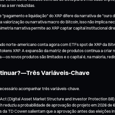
ras a ser reduzidas.
e "pagamento e liquidação" do XRP difere da narrativa de "ouro d
 a valorização ou narrativa macro do Bitcoin, isso não implica
simetria narrativa permite ao XRP captar capital institucional d
o norte-americano conta agora com ETFs spot de XRP da Bitwise
tokens XRP. A expansão da matriz de produtos continua a criar 
s novos produtos são limitados e o capital é, na maioria, redis
ontinuar?—Três Variáveis-Chave
é necessário acompanhar três variáveis-chave.
Act (Digital Asset Market Structure and Investor Protection Bil
rch reduziu a probabilidade de aprovação do projeto em 2026 de 
tas da TD Cowen salientam que a aprovação antes das eleições i