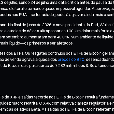
 de julho, sendo 24 de julho uma data crítica antes da pausa da 
âmica eleitoral e tornando quase impossível agendar. A aprovaç
edas nos EUA—se for adiado, poderá agravar ainda mais o sentime
cano. No final de junho de 2026, o novo presidente da Fed, Walsh,
no e o índice do dólar a ultrapassar os 100. Um dólar mais forte
em setembro aumentaram para 48,8 %. Num ambiente de liquidez r
 mais líquido—os primeiros a ser afetados.
gates dos ETFs. Os resgates contínuos dos ETFs de Bitcoin ge
ssão de venda agrava a queda dos
preços do BTC
, desencadeando
t de Bitcoin caiu para cerca de 72,82 mil milhões $. Se a tendência
TFs de XRP e saídas recorde nos ETFs de Bitcoin resulta fundame
iquidez macro restrita. O XRP, com relativa clareza regulatória 
micas de ativos Beta. As saídas dos ETFs de Bitcoin refletem m