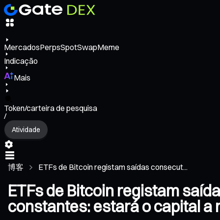
Mercados
Perps
Spot
Swap
Meme
Indicação
Mais
Token/carteira de pesquisa
/
Atividade
博客
ETFs de Bitcoin registam saídas consecut...
ETFs de Bitcoin registam saí
constantes: estará o capital a