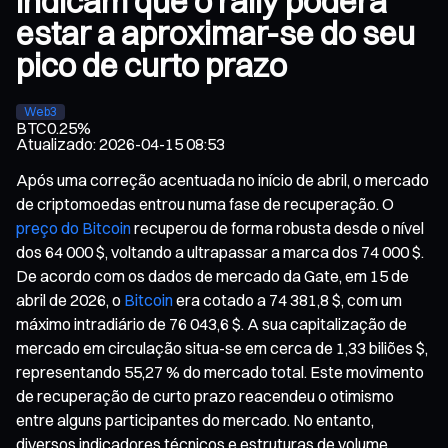
indicam que o rally poderá
estar a aproximar-se do seu
pico de curto prazo
Web3
BTC
0.25%
Atualizado
:
2026-04-15 08:53
Após uma correção acentuada no início de abril, o mercado
de criptomoedas entrou numa fase de recuperação. O
preço do Bitcoin
recuperou de forma robusta desde o nível
dos 64 000 $, voltando a ultrapassar a marca dos 74 000 $.
De acordo com os dados de mercado da Gate, em 15 de
abril de 2026, o
Bitcoin
era cotado a 74 381,8 $, com um
máximo intradiário de 76 043,6 $. A sua capitalização de
mercado em circulação situa-se em cerca de 1,33 biliões $,
representando 55,27 % do mercado total. Este movimento
de recuperação de curto prazo reacendeu o otimismo
entre alguns participantes do mercado. No entanto,
diversos indicadores técnicos e estruturas de volume