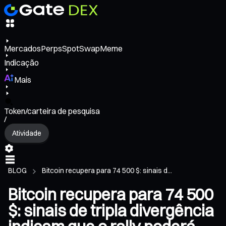
Mercados
Perps
Spot
Swap
Meme
Indicação
Mais
Token/carteira de pesquisa
/
Atividade
BLOG
Bitcoin recupera para 74 500 $: sinais d...
Bitcoin recupera para 74 500
$: sinais de tripla divergência