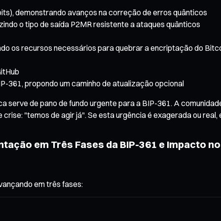
ubits), demonstrando avanços na correção de erros quânticos
uzindo o tipo de saída P2MR resistente a ataques quânticos
ndo os recursos necessários para quebrar a encriptação do Bitco
GitHub
IP-361, propondo um caminho de atualização opcional
ca serve de pano de fundo urgente para a BIP-361. A comunidad
ise: "temos de agir já". Se esta urgência é exagerada ou real, é
ntação em Três Fases da BIP-361 e Impacto no
avançando em três fases: