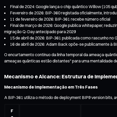
Final de 2024: Google lança o chip quântico Willow (105 q
Fevereiro de 2026: BIP-360 registada oficialmente, introd
11 de fevereiro de 2026: BIP-361 recebe número oficial
Final de março de 2026: Google publica whitepaper, reduzi
migração Q-Day antecipado para 2029
15 de abril de 2026: BIP-361 publicada como rascunho no 
16 de abril de 2026: Adam Back opõe-se publicamente à B
O encurtamento contínuo da linha temporal da ameaça quânti
ameaças quânticas estão distantes" para uma mentalidade de cr
Mecanismo e Alcance: Estrutura de Impleme
Mecanismo de Implementação em Três Fases
A BIP-361 utiliza o método de deployment BIP9 version bits, 
F
a