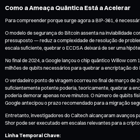
Como a Ameaça Quântica Está a Acelerar
Para compreender porque surge agora a BIP-361, é necessário
O modelo de segurança do Bitcoin assenta na inviabilidade com
pressuposto — reduz a complexidade de resolução de problema
escala suficiente, quebrar o ECDSA deixará de ser uma hipóte
No final de 2024, a Google lançou o chip quântico Willow com
milhões de qubits necessários para quebrar a encriptação do 
O verdadeiro ponto de viragem ocorreu no final de março de
suficientemente potente poderia, teoricamente, quebrar a en
poderia demorar apenas nove minutos. O número de qubits físi
Google antecipou o prazo recomendado para a migração segu
Entretanto, investigadores do Caltech alcançaram avanços p
Shor pode ser executado em escalas relevantes para a cripto
Linha Temporal Chave: