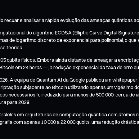
 recuar e analisar a rápida evolução das ameaças quânticas ao 
putacional do algoritmo ECDSA (Elliptic Curve Digital Signature
s de logaritmo discreto de exponencial para polinomial, o que 
se teórica.
 105 qubits físicos. Embora ainda distante de ameaçar a encript
Bitcoin em 24 horas —, a redução exponencial da taxa de erro q
 2026. A equipa de Quantum AI da Google publicou um whitepap
criptação subjacente ao Bitcoin utilizando apenas um vigésimo 
cos necessários foi reduzido para menos de 500 000, cerca de u
ra para 2029.
aralelos em arquiteturas de computação quântica com átomos n
grafia com apenas 10 000 a 22 000 qubits, uma redução drástica