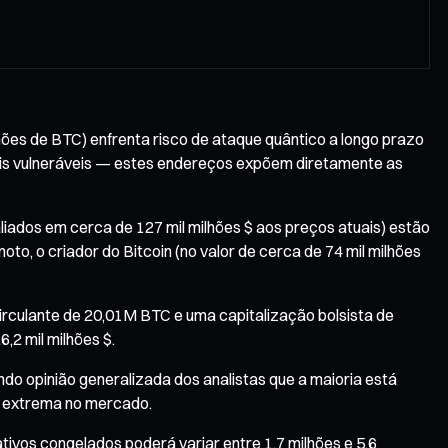
hões de BTC) enfrenta risco de ataque quântico a longo prazo
ais vulneráveis — estes endereços expõem diretamente as
aliados em cerca de 127 mil milhões $ aos preços atuais) estão
o, o criador do Bitcoin (no valor de cerca de 74 mil milhões
irculante de 20,01M BTC e uma capitalização bolsista de
,2 mil milhões $.
do opinião generalizada dos analistas que a maioria está
e extrema no mercado.
vos congelados poderá variar entre 1,7 milhões e 5,6