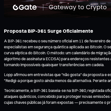
Proposta BIP-361 Surge Oficialmente
A BIP-361 recebeu o seu número oficial em 11 de fevereiro de
especialistas em segurança quântica aplicada ao Bitcoin. O s
curva elíptica do Bitcoin. O método: um calendário de migraçã
algoritmo de assinatura ECDSA) para endereços resistentes a
tornando impossíveis quaisquer transferências em cadeia.
Lopp afirmou em entrevistas que "não gosta" da proposta e e
"Redigi-a porque gosto ainda menos da alternativa. Perante am
Tecnicamente, a BIP-361 baseia-se na BIP-360, registada ofi
ataques quânticos, concebido para proteger novas emissões d
cujas chaves públicas já foram expostas — precisamente o pro