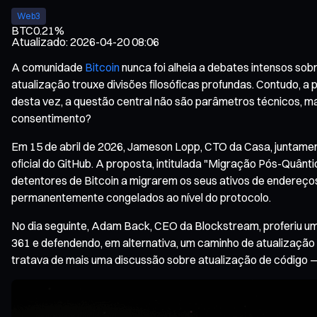
Web3
BTC
0.21%
Atualizado
:
2026-04-20 08:06
A comunidade
Bitcoin
nunca foi alheia a debates intensos s
atualização trouxe divisões filosóficas profundas. Contudo, a
desta vez, a questão central não são parâmetros técnicos, mas
consentimento?
Em 15 de abril de 2026, Jameson Lopp, CTO da Casa, juntame
oficial do GitHub. A proposta, intitulada "Migração Pós-Quân
detentores de Bitcoin a migrarem os seus ativos de endereços
permanentemente congelados ao nível do protocolo.
No dia seguinte, Adam Back, CEO da Blockstream, proferiu um
361 e defendendo, em alternativa, um caminho de atualização 
tratava de mais uma discussão sobre atualização de código — e