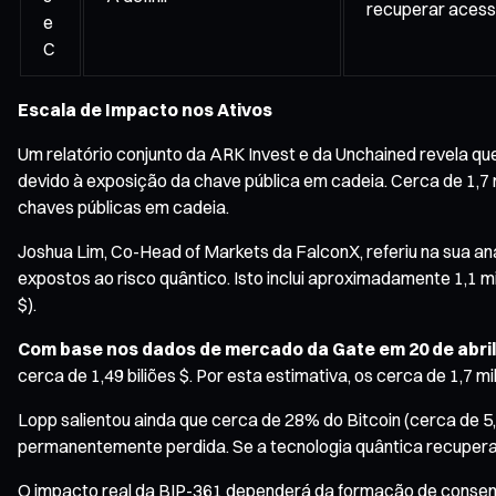
recuperar acess
e
C
Escala de Impacto nos Ativos
Um relatório conjunto da ARK Invest e da Unchained revela qu
devido à exposição da chave pública em cadeia. Cerca de 1,
chaves públicas em cadeia.
Joshua Lim, Co-Head of Markets da FalconX, referiu na sua aná
expostos ao risco quântico. Isto inclui aproximadamente 1,1 m
$).
Com base nos dados de mercado da Gate em 20 de abril
cerca de 1,49 biliões $. Por esta estimativa, os cerca de 1,7
Lopp salientou ainda que cerca de 28% do Bitcoin (cerca de 5
permanentemente perdida. Se a tecnologia quântica recupera
O impacto real da BIP-361 dependerá da formação de consenso