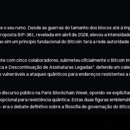
obre o seu rumo. Desde as guerras do tamanho dos blocos até à
 proposta BIP-361, revelada em abril de 2026, elevou a intensid
 sim um princípio fundacional do Bitcoin: terá a rede autoridade
nte com cinco colaboradores, submeteu oficialmente o Bitcoin 
tica e Descontinuação de Assinaturas Legadas", defende um cale
 vulneráveis a ataques quânticos para endereços resistentes a 
 discurso público na Paris Blockchain Week, opondo-se explicit
opcional para resistência quântica. Estas duas figuras emblemá
ra o debate definitivo sobre a filosofia de governação do Bitcoi