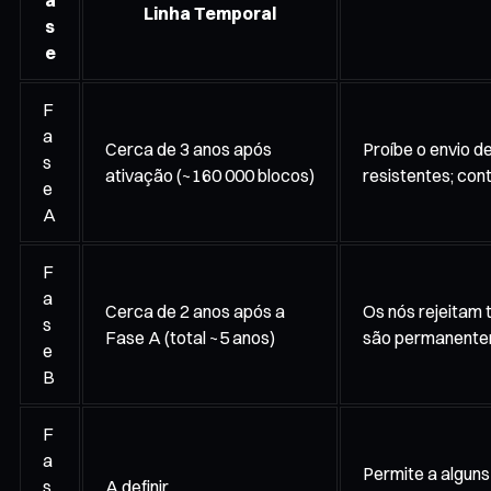
Linha Temporal
s
e
F
a
Cerca de 3 anos após
Proíbe o envio d
s
ativação (~160 000 blocos)
resistentes; con
e
A
F
a
Cerca de 2 anos após a
Os nós rejeitam 
s
Fase A (total ~5 anos)
são permanente
e
B
F
a
Permite a algun
s
A definir