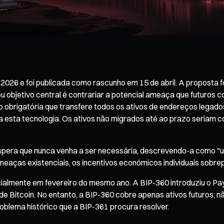
 2026 e foi publicada como rascunho em 15 de abril. A proposta
eu objetivo central é contrariar a potencial ameaça que futuros
o obrigatória que transfere todos os ativos de endereços legados
 esta tecnologia. Os ativos não migrados até ao prazo seriam c
spera que nunca venha a ser necessária, descrevendo-a como "um
eaças existenciais, os incentivos económicos individuais sobrepõ
cialmente em fevereiro do mesmo ano. A BIP-360 introduziu o Pay
e Bitcoin. No entanto, a BIP-360 cobre apenas ativos futuros; n
blema histórico que a BIP-361 procura resolver.