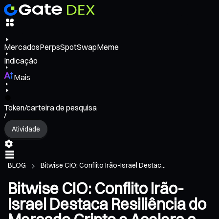
Mercados
Perps
Spot
Swap
Meme
Indicação
Mais
Token/carteira de pesquisa
/
Atividade
BLOG
Bitwise CIO: Conflito Irão-Israel Destac...
Bitwise CIO: Conflito Irão-
Israel Destaca Resiliência do