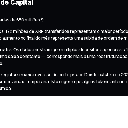
 de Capital
adas de 650 milhões $:
. Os 472 milhões de XRP transferidos representam o maior períod
o aumento no final do mês representa uma subida de ordem de m
adas. Os dados mostram que múltiplos depósitos superiores a 15
ma saída constante — corresponde mais a uma reestruturação de
o.
ão registaram uma reversão de curto prazo. Desde outubro de 2
ma inversão temporária. Isto sugere que alguns tokens anterior
ómica.