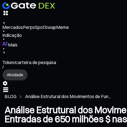
Mercados
Perps
Spot
Swap
Meme
Indicação
Mais
Token/carteira de pesquisa
/
Atividade
BLOG
Análise Estrutural dos Movimentos de Fun...
Análise Estrutural dos Movim
Entradas de 650 milhões $ nas