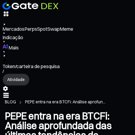
Mercados
Perps
Spot
Swap
Meme
Indicação
Mais
Token/carteira de pesquisa
/
Atividade
BLOG
PEPE entra na era BTCFi: Análise aprofun...
PEPE entra na era BTCFi:
Análise aprofundada das