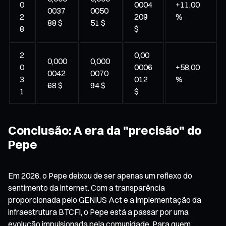
0
0004
+11,00
0037
0050
2
209
%
88 $
51 $
8
$
2
0,00
0,000
0,000
0
0006
+58,00
0042
0070
3
012
%
68 $
94 $
1
$
Conclusão: A era da "precisão" do
Pepe
Em 2026, o Pepe deixou de ser apenas um reflexo do
sentimento da internet. Com a transparência
proporcionada pelo GENIUS Act e a implementação da
infraestrutura BTCFi, o Pepe está a passar por uma
evolução impulsionada pela comunidade. Para quem