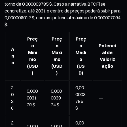
torno de 0,000003785 $. Caso a narrativa BTCFi se
concretize, até 2031 o centro de preços poderá subir para
0,000006012 $, com um potencial máximo de 0,000007094
$.
Preç
Preç
Preç
o
o
o
Potenci
A
Míni
Máxi
Médi
al de
n
mo
mo
o
Valoriz
o
(USD
(USD
(US
ação
)
)
D)
2
0,00
0,000
0,000
0
0003
0031
0039
—
2
785
79 $
74 $
6
$
2
0,00
0,000
0,000