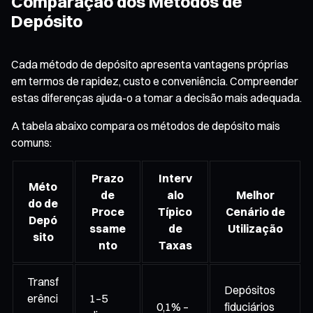
Comparação dos Métodos de
Depósito
Cada método de depósito apresenta vantagens próprias
em termos de rapidez, custo e conveniência. Compreender
estas diferenças ajuda-o a tomar a decisão mais adequada.
A tabela abaixo compara os métodos de depósito mais
comuns:
Prazo
Interv
Méto
de
alo
Melhor
do de
Proce
Típico
Cenário de
Depó
ssame
de
Utilização
sito
nto
Taxas
Transf
Depósitos
erênci
1–5
0,1% –
fiduciários