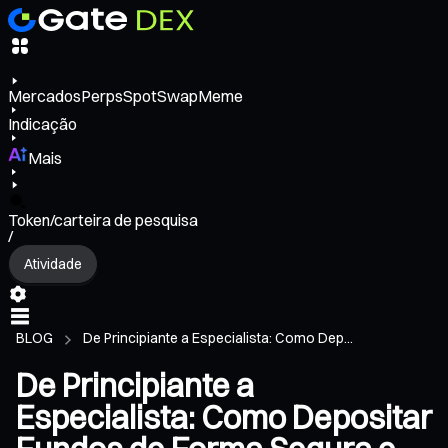
Mercados
Perps
Spot
Swap
Meme
Indicação
Mais
Token/carteira de pesquisa
/
Atividade
BLOG
De Principiante a Especialista: Como Dep...
De Principiante a
Especialista: Como Depositar