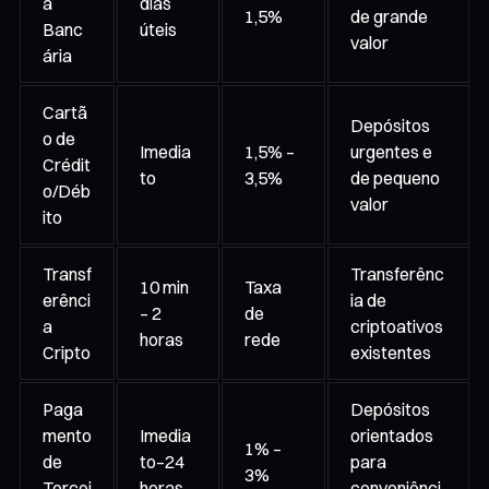
a
dias
1,5%
de grande
Banc
úteis
valor
ária
Cartã
Depósitos
o de
Imedia
1,5% –
urgentes e
Crédit
to
3,5%
de pequeno
o/Déb
valor
ito
Transf
Transferênc
10 min
Taxa
erênci
ia de
– 2
de
a
criptoativos
horas
rede
Cripto
existentes
Paga
Depósitos
mento
Imedia
orientados
1% –
de
to–24
para
3%
Tercei
horas
conveniênci