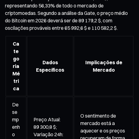
representando 56,33% de todo o mercado de
criptomoedas. Segundo a análise da Gate, o preço médio
do Bitcoin em 2026 deverá ser de 89 179,2 $, com
oscilações prováveis entre 65 992,6 $ e 110 582,2 $.
Ca
te
go
Dados
Implicações de
ria
Específicos
Mercado
Mé
tri
ca
De
se
O sentimento de
mp
Preço Atual:
mercado está a
enh
89 300,8 $;
aquecer e os preços
o
Variação 24h:
recuperam de forma