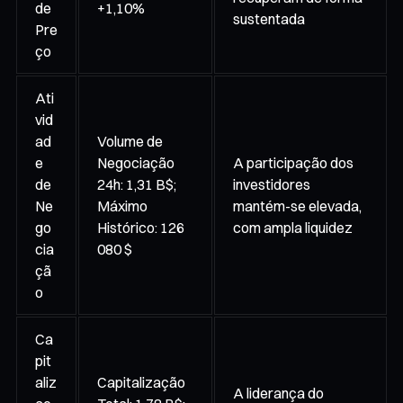
de
+1,10%
sustentada
Pre
ço
Ati
vid
ad
Volume de
e
Negociação
A participação dos
de
24h: 1,31 B$;
investidores
Ne
Máximo
mantém-se elevada,
go
Histórico: 126
com ampla liquidez
cia
080 $
çã
o
Ca
pit
aliz
Capitalização
A liderança do