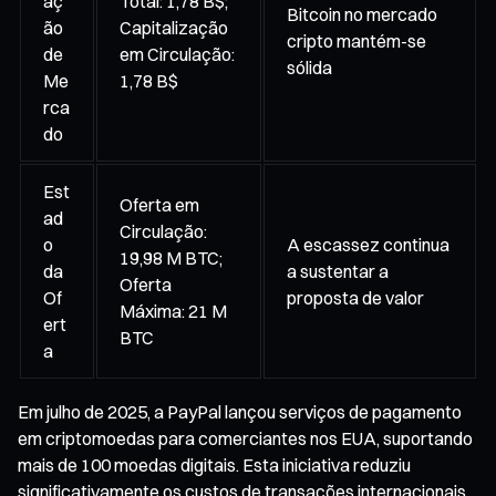
aç
Total: 1,78 B$;
Bitcoin no mercado
ão
Capitalização
cripto mantém-se
de
em Circulação:
sólida
Me
1,78 B$
rca
do
Est
Oferta em
ad
Circulação:
o
A escassez continua
19,98 M BTC;
da
a sustentar a
Oferta
Of
proposta de valor
Máxima: 21 M
ert
BTC
a
Em julho de 2025, a PayPal lançou serviços de pagamento
em criptomoedas para comerciantes nos EUA, suportando
mais de 100 moedas digitais. Esta iniciativa reduziu
significativamente os custos de transações internacionais,