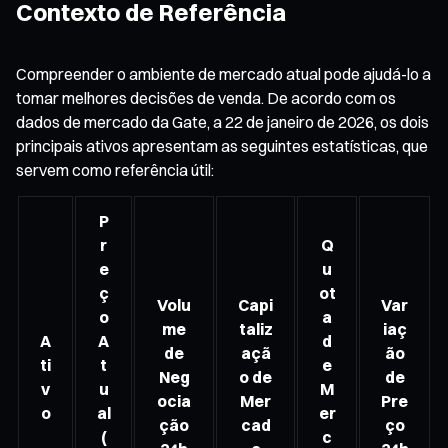
Contexto de Referência
Compreender o ambiente de mercado atual pode ajudá-lo a
tomar melhores decisões de venda. De acordo com os
dados de mercado da Gate, a 22 de janeiro de 2026, os dois
principais ativos apresentam as seguintes estatísticas, que
servem como referência útil:
P
r
Q
e
u
ç
ot
Volu
Capi
Var
o
a
me
taliz
iaç
A
A
d
de
açã
ão
ti
t
e
Neg
o de
de
v
u
M
ocia
Mer
Pre
o
al
er
ção
cad
ço
(
c