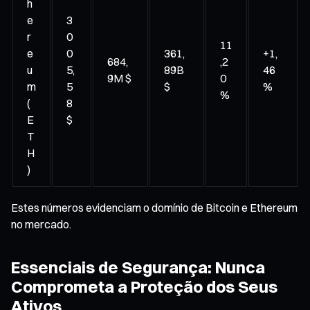
h
e
3
r
0
11
e
0
361,
+1,
684,
,2
u
5,
89B
46
9M $
0
m
5
$
%
%
(
8
E
$
T
H
)
Estes números evidenciam o domínio de Bitcoin e Ethereum
no mercado.
Essenciais de Segurança: Nunca
Comprometa a Proteção dos Seus
Ativos