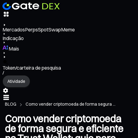
Mercados
Perps
Spot
Swap
Meme
Indicação
Mais
Token/carteira de pesquisa
/
Atividade
BLOG
Como vender criptomoeda de forma segura ...
Como vender criptomoeda
de forma segura e eficiente