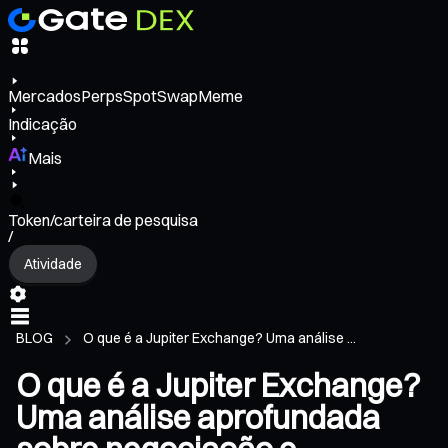
Mercados
Perps
Spot
Swap
Meme
Indicação
Mais
Token/carteira de pesquisa
/
Atividade
BLOG
O que é a Jupiter Exchange? Uma análise ...
O que é a Jupiter Exchange?
Uma análise aprofundada