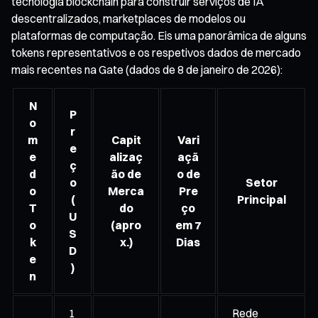
tecnologia blockchain para construir serviços de IA
descentralizados, marketplaces de modelos ou
plataformas de computação. Eis uma panorâmica de alguns
tokens representativos e os respetivos dados de mercado
mais recentes na Gate (dados de 8 de janeiro de 2026):
N
P
o
r
m
Capit
Vari
e
e
alizaç
açã
ç
d
ão de
o de
o
Setor
o
Merca
Pre
(
Principal
T
do
ço
U
o
(apro
em 7
S
k
x.)
Dias
D
e
)
n
1
Rede