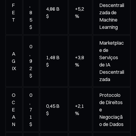
F
,
Descentrali
4,86 B
+5,2
E
8
zada de
$
%
T
5
Machine
$
Learning
Marketplac
0
e de
A
,
1,48 B
+3,8
Serviços
G
9
$
%
de IA
IX
2
Descentrali
$
zada
O
0
Protocolo
C
,
de Direitos
0,45 B
+2,1
E
7
e
$
%
A
1
Negociaçã
N
$
o de Dados