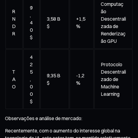
Computaç
9
R
ão
,
N
3,58 B
+1,5
Descentrali
4
D
$
%
zada de
0
R
Renderizaç
$
ão GPU
4
2
Protocolo
T
5
Descentrali
9,35 B
-1,2
A
,
zado de
$
%
O
0
Machine
0
Learning
$
Observações e análise de mercado:
Recentemente, com o aumento do interesse global na
tecnologia de IA, este setor tem-se mantido relativamente