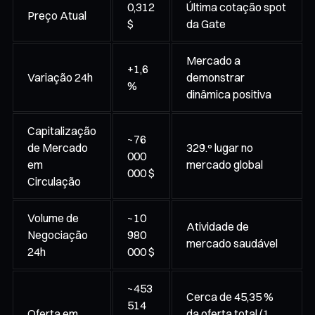
0,312
Última cotação spot
Preço Atual
$
da Gate
Mercado a
+1,6
Variação 24h
demonstrar
%
dinâmica positiva
Capitalização
~76
de Mercado
329.º lugar no
000
em
mercado global
000 $
Circulação
Volume de
~10
Atividade de
Negociação
980
mercado saudável
24h
000 $
~453
Cerca de 45,35 %
514
Oferta em
da oferta total (1