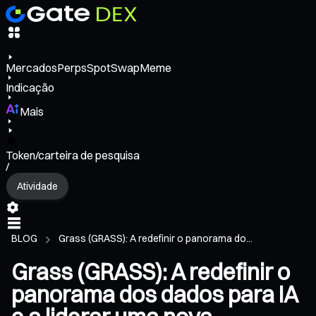
Mercados
Perps
Spot
Swap
Meme
Indicação
Mais
Token/carteira de pesquisa
/
Atividade
BLOG
Grass (GRASS): A redefinir o panorama do...
Grass (GRASS): A redefinir o
panorama dos dados para IA