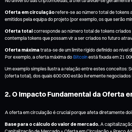
No universo das criptomoedas, a oferta divide-se geralmente e
Oferta em circulação
refere-se ao número total de tokens 
emitidos pela equipa do projeto (por exemplo, os que serão m
Oferta total
corresponde ao número total de tokens criados 
contempla tokens que possam vir a ser criados no futuro atr
Oferta máxima
trata-se de um limite rígido definido ao nív
Por exemplo, a oferta máxima do
Bitcoin
está fixada em 21 00
Um exemplo simples ilustra a relação entre estes conceitos
(oferta total), dos quais 600 000 estão livremente negociad
2. O Impacto Fundamental da Oferta e
A oferta em circulação é crucial porque afeta diretamente do
Base para o cálculo do valor de mercado.
A capitalização
Capitalização de Mercado = Oferta em Circulação × Preço Atua