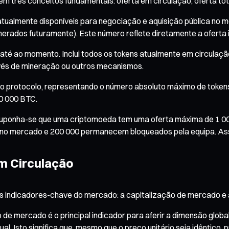
m três conceitos fundamentais: oferta em circulação, oferta tot
atualmente disponíveis para negociação e aquisição pública no m
inerados futuramente). Este número reflete diretamente a ofert
até ao momento. Inclui todos os tokens atualmente em circulaç
avés de mineração ou outros mecanismos.
el do protocolo, representando o número absoluto máximo de token
0 000 BTC.
: Suponha-se que uma criptomoeda tem uma oferta máxima de 1 0
os no mercado e 200 000 permanecem bloqueados pela equipa. Ass
m Circulação
is indicadores-chave do mercado: a capitalização de mercado e 
 de mercado é o principal indicador para aferir a dimensão globa
l. Isto significa que, mesmo que o preço unitário seja idêntico,