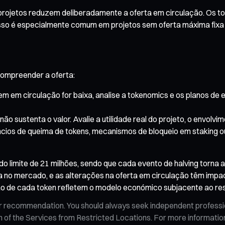
projetos reduzem deliberadamente a oferta em circulação. Os to
 é especialmente comum em projetos sem oferta máxima fixa (c
compreender a oferta:
 em circulação for baixa, analise a tokenomics e os planos de em
 não sustenta o valor. Avalie a utilidade real do projeto, o envo
ncios de queima de tokens, mecanismos de bloqueio em staking 
o limite de 21 milhões, sendo que cada evento de halving torna 
no mercado, e as alterações na oferta em circulação têm impac
o de cada token refletem o modelo económico subjacente ao res
n, or recommendation. You should always seek independent profess
tion of the Services from Restricted Locations. For more informati