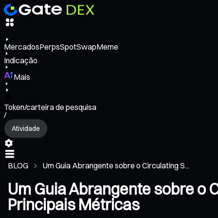
Mercados
Perps
Spot
Swap
Meme
Indicação
Mais
Token/carteira de pesquisa
/
Atividade
BLOG
Um Guia Abrangente sobre o Circulating S...
Um Guia Abrangente sobre o Ci
Principais Métricas