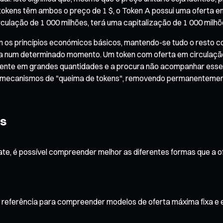
tokens têm ambos o preço de 1 $, o Token A possui uma oferta e
rculação de 1 000 milhões, terá uma capitalização de 1 000 milhõ
os princípios económicos básicos, mantendo-se tudo o resto con
erta num determinado momento. Um token com oferta em circulação
uamente em grandes quantidades e a procura não acompanhar esse
tam mecanismos de "queima de tokens", removendo permanentemen
ns
te, é possível compreender melhor as diferentes formas que a o
e referência para compreender modelos de oferta máxima fixa e 