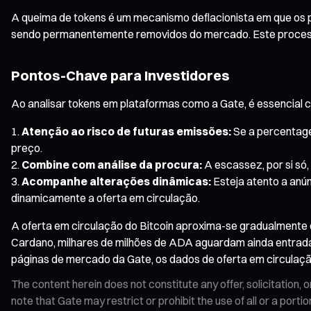
A queima de tokens é um mecanismo deflacionista em que os 
sendo permanentemente removidos do mercado. Este processo
Pontos-Chave para Investidores
Ao analisar tokens em plataformas como a Gate, é essencial 
Atenção ao risco de futuras emissões:
Se a percentagem
preço.
Combine com análise da procura:
A escassez, por si só,
Acompanhe alterações dinâmicas:
Esteja atento a anú
dinamicamente a oferta em circulação.
A oferta em circulação do Bitcoin aproxima-se gradualmente d
Cardano, milhares de milhões de ADA aguardam ainda entrada 
páginas de mercado da Gate, os dados de oferta em circulaçã
The content herein does not constitute any offer, solicitatio
note that Gate may restrict or prohibit the use of all or a por