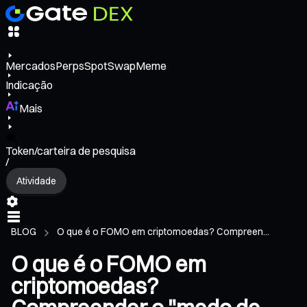
Mercados
Perps
Spot
Swap
Meme
Indicação
Mais
Token/carteira de pesquisa
/
Atividade
BLOG
O que é o FOMO em criptomoedas? Compreen...
O que é o FOMO em
criptomoedas?