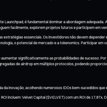
ate Launchpad, é fundamental dominar a abordagem adequada. A 
aveguem facilmente, explorem projetos futuros e participem em v
uas estratégias essenciais. Os investidores não devem depender 
cnologia, o potencial de mercado e a tokenomics. Participar em v
e aumentar significativamente as probabilidades de sucesso. Po
regadas de airdrop em múltiplos protocolos, podendo proporcion
 da inovação, acolhendo numerosos IDOs bem-sucedidos que ev
e ROI incluem: Velvet Capital ($VELVET) com um ROI de 17,97x,