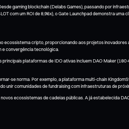
 Desde gaming blockchain (Delabs Games), passando por infra
 $LOT com um ROI de 8,96x), o Gate Launchpad demonstra uma cl
ecossistema cripto, proporcionando aos projetos inovadores ace
n e convergência tecnológica.
as principais plataformas de IDO ativas incluem DAO Maker (180
tornar-se norma. Por exemplo, a plataforma multi-chain KingdomS
ando unir comunidades de fundraising com infraestruturas de próx
novos ecossistemas de cadeias públicas. A já estabelecida DA