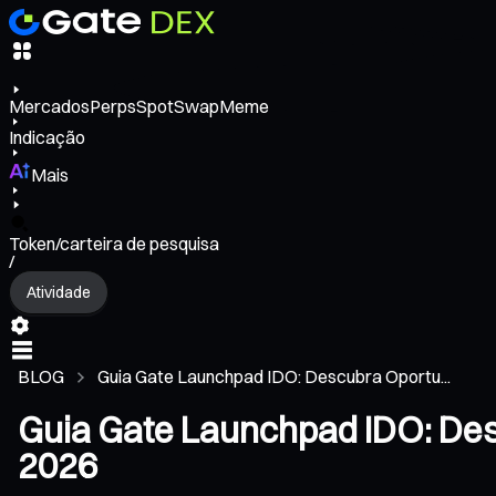
Mercados
Perps
Spot
Swap
Meme
Indicação
Mais
Token/carteira de pesquisa
/
Atividade
BLOG
Guia Gate Launchpad IDO: Descubra Oportu...
Guia Gate Launchpad IDO: Des
2026