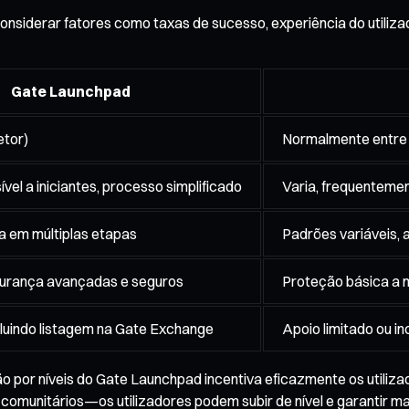
considerar fatores como taxas de sucesso, experiência do utili
Gate Launchpad
etor)
Normalmente entre
sível a iniciantes, processo simplificado
Varia, frequenteme
a em múltiplas etapas
Padrões variáveis,
egurança avançadas e seguros
Proteção básica a
luindo listagem na Gate Exchange
Apoio limitado ou i
o por níveis do Gate Launchpad incentiva eficazmente os utiliza
comunitários—os utilizadores podem subir de nível e garantir 