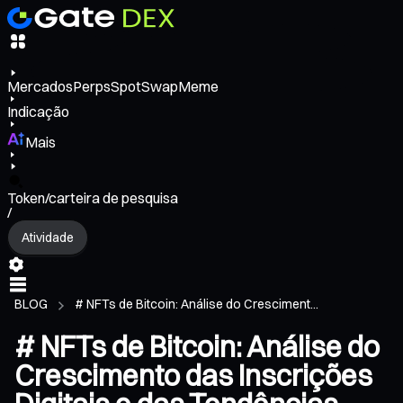
Mercados
Perps
Spot
Swap
Meme
Indicação
Mais
Token/carteira de pesquisa
/
Atividade
BLOG
# NFTs de Bitcoin: Análise do Cresciment...
# NFTs de Bitcoin: Análise do
Crescimento das Inscrições