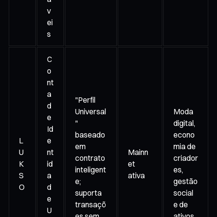
v
ei
s
C
o
nt
a
"Perfil
d
Universal
Moda
e
"
digital,
Id
baseado
econo
L
e
em
mia de
U
nt
Mainn
contrato
criador
K
id
et
inteligent
es,
S
a
ativa
e;
gestão
O
d
suporta
social
e
transaçõ
e de
U
es sem
ativos