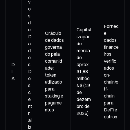
v
o
s
d
Fornec
e
Capital
Oráculo
e
D
ização
de dados
dados
a
de
governa
finance
d
merca
do pela
iros
o
do
comunid
verific
D
s
aprox.
ade;
ados
I
D
31,88
token
on-
A
e
milhõe
utilizado
chain/o
s
s $ (19
para
ff-
c
de
staking e
chain
e
dezem
pagame
para
nt
bro de
ntos
DeFi e
r
2025)
outros
al
iz