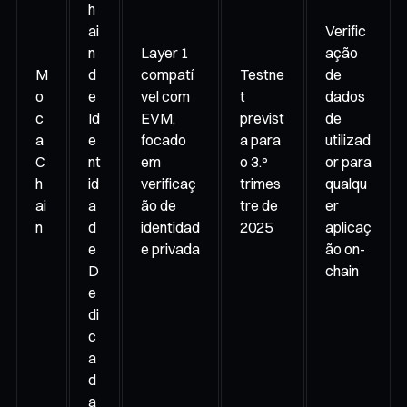
h
ai
Verific
n
Layer 1
ação
M
d
compatí
Testne
de
o
e
vel com
t
dados
c
Id
EVM,
previst
de
a
e
focado
a para
utilizad
C
nt
em
o 3.º
or para
h
id
verificaç
trimes
qualqu
ai
a
ão de
tre de
er
n
d
identidad
2025
aplicaç
e
e privada
ão on-
D
chain
e
di
c
a
d
a