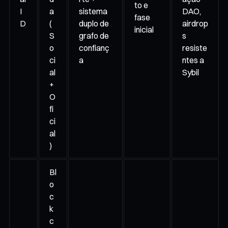
to e
I
a
sistema
DAO,
fase
D
(
duplo de
airdrop
inicial
S
grafo de
s
o
confianç
resiste
ci
a
ntes a
al
Sybil
+
O
fi
ci
al
)
Bl
o
c
k
c