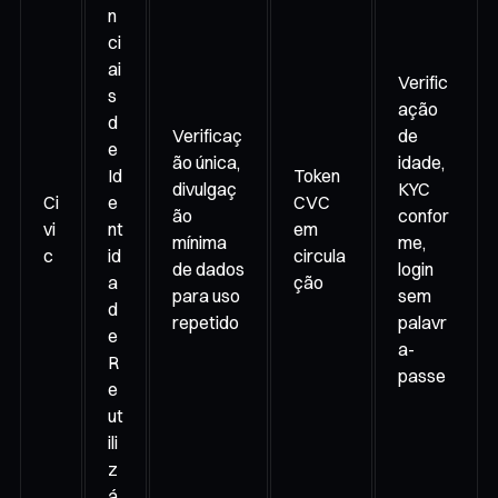
n
ci
ai
Verific
s
ação
d
Verificaç
de
e
ão única,
idade,
Id
Token
divulgaç
KYC
Ci
e
CVC
ão
confor
vi
nt
em
mínima
me,
c
id
circula
de dados
login
a
ção
para uso
sem
d
repetido
palavr
e
a-
R
passe
e
ut
ili
z
á