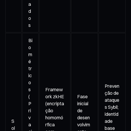
a
d
o
s
Bi
o
m
é
tr
ic
o
Preven
s
Framew
ção de
(
ork zkHE
Fase
ataque
P
(encripta
inicial
s Sybil;
ri
ção
de
identid
v
homomó
desen
S
ade
a
rfica
volvim
ol
base