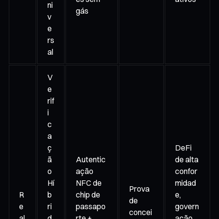
ni
gás
v
e
rs
al
V
e
rif
i
c
a
ç
DeFi
ã
Autentic
de alta
o
ação
confor
Hí
NFC de
midad
Prova
R
b
chip de
e,
de
e
ri
passapo
govern
concei
al
d
rte +
ação