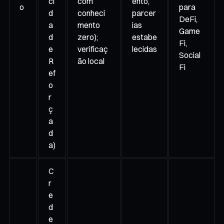
ci
com
ento,
o
para
d
conheci
parcer
DeFi,
a
mento
ias
Game
d
zero);
estabe
Fi,
e
verificaç
lecidas
Social
R
ão local
Fi
ef
o
r
ç
a
d
a)
C
r
e
d
e