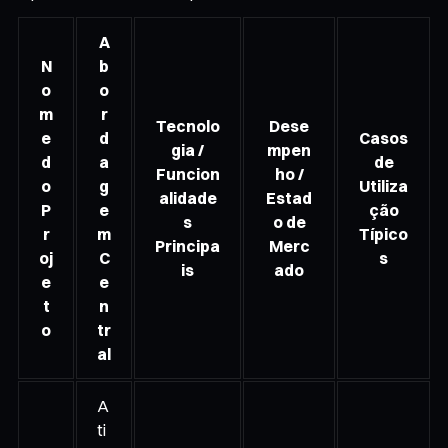
A
N
b
o
o
m
r
Tecnolo
Dese
e
d
Casos
gia /
mpen
d
a
de
Funcion
ho /
o
g
Utiliza
alidade
Estad
P
e
ção
s
o de
r
m
Típico
Principa
Merc
oj
C
s
is
ado
e
e
t
n
o
tr
al
A
ti