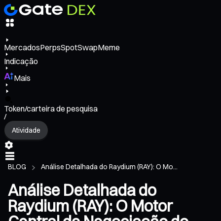
Mercados
Perps
Spot
Swap
Meme
Indicação
Mais
Token/carteira de pesquisa
/
Atividade
BLOG
Análise Detalhada do Raydium (RAY): O Mo...
Análise Detalhada do
Raydium (RAY): O Motor