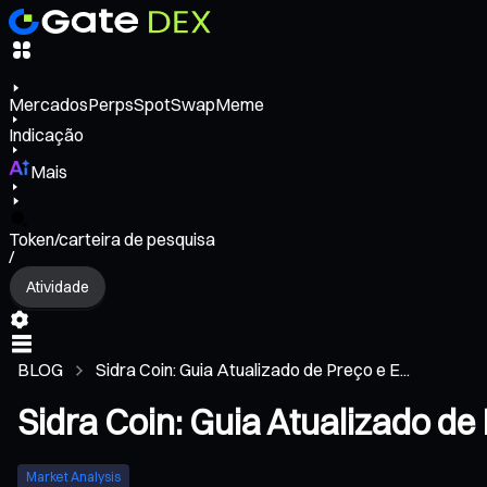
Mercados
Perps
Spot
Swap
Meme
Indicação
Mais
Token/carteira de pesquisa
/
Atividade
BLOG
Sidra Coin: Guia Atualizado de Preço e E...
Sidra Coin: Guia Atualizado d
Market Analysis