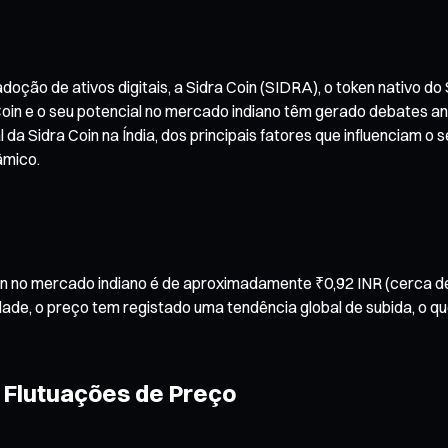
oção de ativos digitais, a Sidra Coin (SIDRA), o token nativo d
Coin e o seu potencial no mercado indiano têm gerado debates a
a Sidra Coin na Índia, dos principais fatores que influenciam o s
âmico.
in no mercado indiano é de aproximadamente ₹0,92 INR (cerca d
idade, o preço tem registado uma tendência global de subida, o 
s Flutuações de Preço