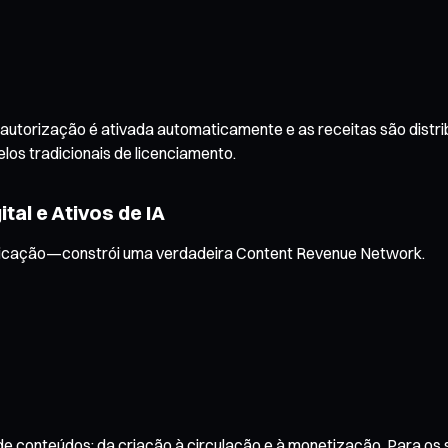
 autorização é ativada automaticamente e as receitas são distri
os tradicionais de licenciamento.
tal e Ativos de IA
enticação—constrói uma verdadeira Content Revenue Network.
de conteúdos: da criação à circulação e à monetização. Para os s