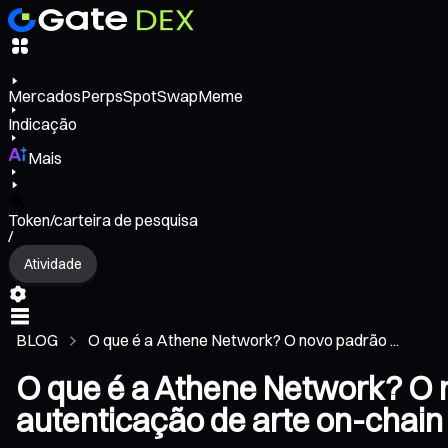
Mercados
Perps
Spot
Swap
Meme
Indicação
Mais
Token/carteira de pesquisa
/
Atividade
BLOG
O que é a Athene Network? O novo padrão ...
O que é a Athene Network? O n
autenticação de arte on-chain