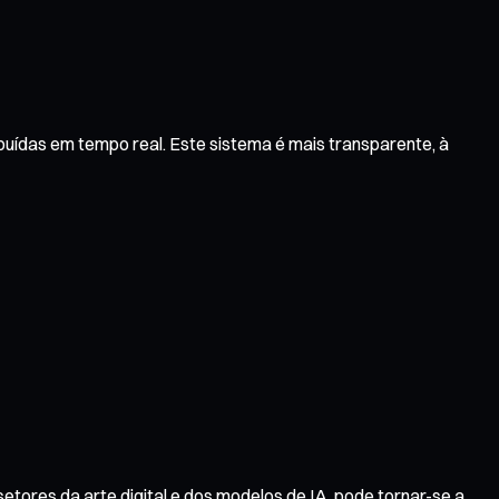
buídas em tempo real. Este sistema é mais transparente, à
etores da arte digital e dos modelos de IA, pode tornar-se a