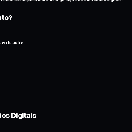
nto?
os de autor.
os Digitais