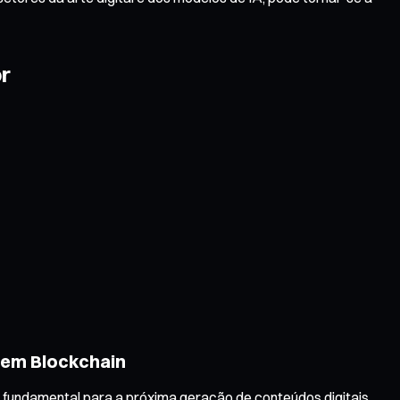
or
r em Blockchain
 fundamental para a próxima geração de conteúdos digitais.