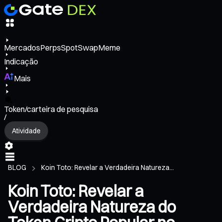
Mercados
Perps
Spot
Swap
Meme
Indicação
Mais
Token/carteira de pesquisa
/
Atividade
BLOG
Koin Toto: Revelar a Verdadeira Natureza...
Koin Toto: Revelar a
Verdadeira Natureza do